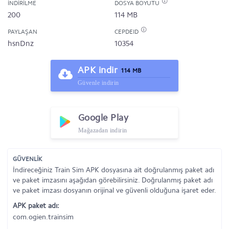
İNDIRILME
DOSYA BOYUTU
200
114 MB
PAYLAŞAN
CEPDEID
hsnDnz
10354
APK indir
114 MB
Güvenle indirin
Google Play
Mağazadan indirin
GÜVENLİK
İndireceğiniz Train Sim APK dosyasına ait doğrulanmış paket adı
ve paket imzasını aşağıdan görebilirsiniz. Doğrulanmış paket adı
ve paket imzası dosyanın orijinal ve güvenli olduğuna işaret eder.
APK paket adı:
com.ogien.trainsim