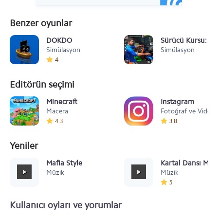
Benzer oyunlar
DOKDO
Sürücü Kursu: Ar
Simülasyon
Simülasyon
4
Editörün seçimi
Minecraft
Instagram
Macera
Fotoğraf ve Video
4.3
3.8
Yeniler
Mafia Style
Kartal Dansı Müz
Müzik
Müzik
5
Kullanıcı oyları ve yorumlar