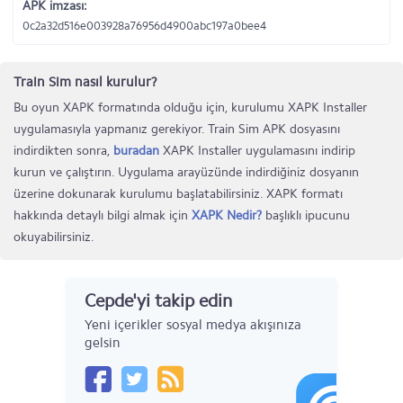
APK imzası:
0c2a32d516e003928a76956d4900abc197a0bee4
Train Sim nasıl kurulur?
Bu oyun XAPK formatında olduğu için, kurulumu XAPK Installer
uygulamasıyla yapmanız gerekiyor. Train Sim APK dosyasını
indirdikten sonra,
buradan
XAPK Installer uygulamasını indirip
kurun ve çalıştırın. Uygulama arayüzünde indirdiğiniz dosyanın
üzerine dokunarak kurulumu başlatabilirsiniz. XAPK formatı
hakkında detaylı bilgi almak için
XAPK Nedir?
başlıklı ipucunu
okuyabilirsiniz.
Cepde'yi takip edin
Yeni içerikler sosyal medya akışınıza
gelsin