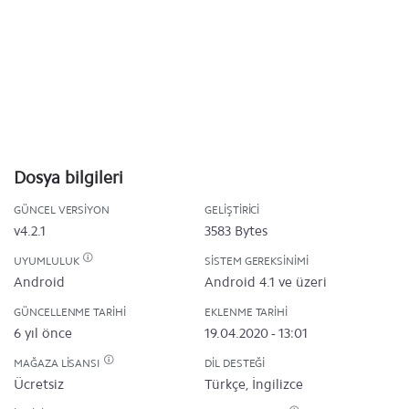
Dosya bilgileri
GÜNCEL VERSIYON
GELIŞTIRICI
v4.2.1
3583 Bytes
UYUMLULUK
SISTEM GEREKSINIMI
Android
Android 4.1 ve üzeri
GÜNCELLENME TARIHI
EKLENME TARIHI
6 yıl önce
19.04.2020 - 13:01
MAĞAZA LISANSI
DIL DESTEĞI
Ücretsiz
Türkçe, İngilizce