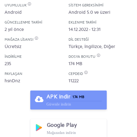
UYUMLULUK
SISTEM GEREKSINIMI
Android
Android 5.0 ve üzeri
GÜNCELLENME TARIHI
EKLENME TARIHI
2 yıl önce
14.12.2022 - 12:31
MAĞAZA LISANSI
DIL DESTEĞI
Ücretsiz
Türkçe, İngilizce, Diğer
İNDIRILME
DOSYA BOYUTU
235
174 MB
PAYLAŞAN
CEPDEID
hsnDnz
11222
APK indir
174 MB
Güvenle indirin
Google Play
Mağazadan indirin