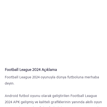
Football League 2024 Açıklama
Football League 2024 oyunuyla dünya futboluna merhaba
deyin.
Android futbol oyunu olarak geliştirilen Football League
2024 APK gelişmiş ve kaliteli grafiklerinin yanında akıllı oyun