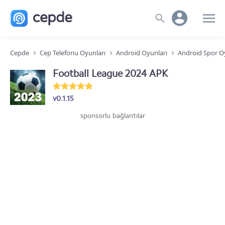
Cepde
Cep Telefonu Oyunları
Android Oyunları
Android Spor O
Football League 2024 APK
v0.1.15
sponsorlu bağlantılar