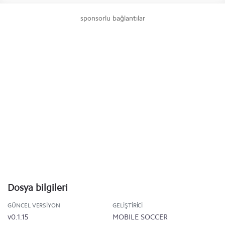
sponsorlu bağlantılar
Dosya bilgileri
GÜNCEL VERSIYON
GELIŞTIRICI
v0.1.15
MOBILE SOCCER