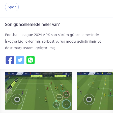
Spor
Son güncellemede neler var?
Football League 2024 APK son sürüm güncellemesinde
İskoçya Ligi eklenmiş, serbest vuruş modu geliştirilmiş ve
dost maçı sistemi geliştirilmiş.