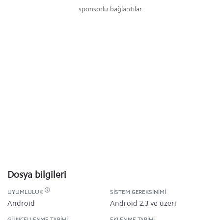
sponsorlu bağlantılar
Dosya bilgileri
UYUMLULUK
SISTEM GEREKSINIMI
Android
Android 2.3 ve üzeri
GÜNCELLENME TARIHI
EKLENME TARIHI