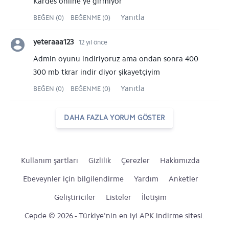
Kardes online ye girmiyor
Yanıtla
BEĞEN (0)
BEĞENME (0)
yeteraaa123
12 yıl önce
Admin oyunu indiriyoruz ama ondan sonra 400
300 mb tkrar indir diyor şikayetçiyim
Yanıtla
BEĞEN (0)
BEĞENME (0)
DAHA FAZLA YORUM GÖSTER
Kullanım şartları
Gizlilik
Çerezler
Hakkımızda
Ebeveynler için bilgilendirme
Yardım
Anketler
Geliştiriciler
Listeler
İletişim
Cepde © 2026 - Türkiye'nin en iyi APK indirme sitesi.