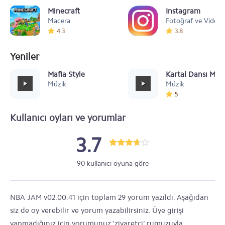
Minecraft
Instagram
Macera
Fotoğraf ve Video
4.3
3.8
Yeniler
Mafia Style
Kartal Dansı Müz
Müzik
Müzik
5
Kullanıcı oyları ve yorumlar
3.7
90 kullanıcı oyuna göre
NBA JAM v02.00.41 için toplam 29 yorum yazıldı. Aşağıdan
siz de oy verebilir ve yorum yazabilirsiniz. Üye girişi
yapmadığınız için yorumunuz 'ziyaretçi' rumuzuyla