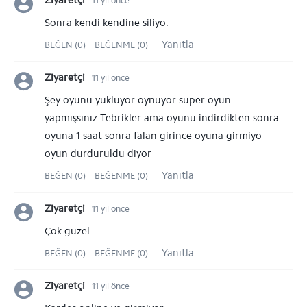
Ziyaretçi
11 yıl önce
Sonra kendi kendine siliyo.
Yanıtla
BEĞEN (0)
BEĞENME (0)
Ziyaretçi
11 yıl önce
Şey oyunu yüklüyor oynuyor süper oyun
yapmışsınız Tebrikler ama oyunu indirdikten sonra
oyuna 1 saat sonra falan girince oyuna girmiyo
oyun durduruldu diyor
Yanıtla
BEĞEN (0)
BEĞENME (0)
Ziyaretçi
11 yıl önce
Çok güzel
Yanıtla
BEĞEN (0)
BEĞENME (0)
Ziyaretçi
11 yıl önce