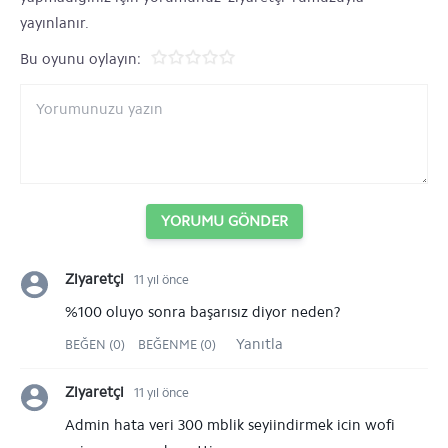
yayınlanır.
Bu oyunu oylayın:
YORUMU GÖNDER
Ziyaretçi
11 yıl önce
%100 oluyo sonra başarısız diyor neden?
Yanıtla
BEĞEN (0)
BEĞENME (0)
Ziyaretçi
11 yıl önce
Admin hata veri 300 mblik seyiindirmek icin wofi