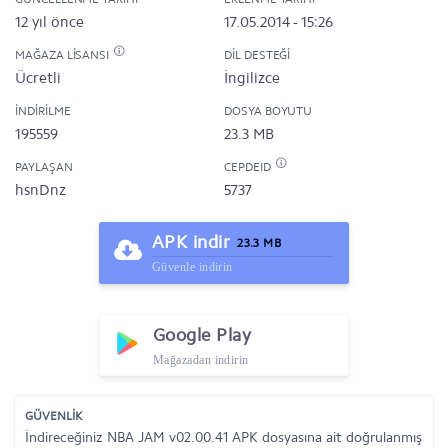
12 yıl önce
17.05.2014 - 15:26
MAĞAZA LISANSI
DIL DESTEĞI
Ücretli
İngilizce
İNDIRILME
DOSYA BOYUTU
195559
23.3 MB
PAYLAŞAN
CEPDEID
hsnDnz
5737
APK indir
23.3 MB
Güvenle indirin
Google Play
Mağazadan indirin
GÜVENLİK
İndireceğiniz NBA JAM v02.00.41 APK dosyasına ait doğrulanmış