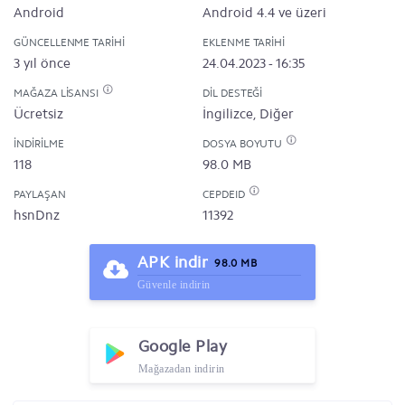
Android
Android 4.4 ve üzeri
GÜNCELLENME TARIHI
EKLENME TARIHI
3 yıl önce
24.04.2023 - 16:35
MAĞAZA LISANSI
DIL DESTEĞI
Ücretsiz
İngilizce, Diğer
İNDIRILME
DOSYA BOYUTU
118
98.0 MB
PAYLAŞAN
CEPDEID
hsnDnz
11392
APK indir
98.0 MB
Güvenle indirin
Google Play
Mağazadan indirin