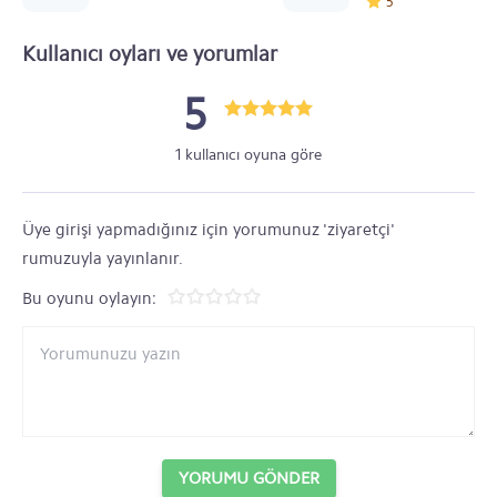
5
Kullanıcı oyları ve yorumlar
5
1 kullanıcı oyuna göre
Üye girişi yapmadığınız için yorumunuz 'ziyaretçi'
rumuzuyla yayınlanır.
Bu oyunu oylayın:
YORUMU GÖNDER