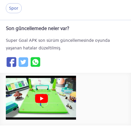
Spor
Son güncellemede neler var?
Super Goal APK son sürüm güncellemesinde oyunda
yaşanan hatalar düzeltilmiş.