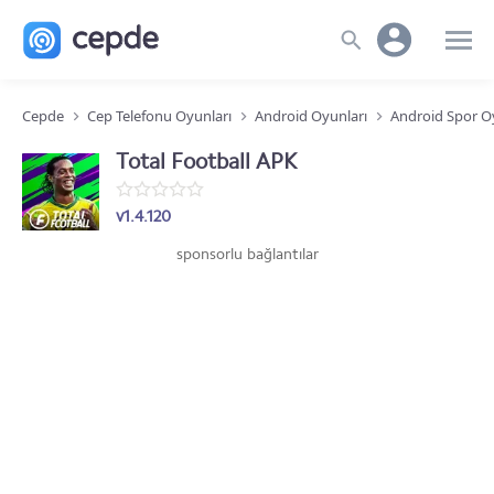
Cepde
Cep Telefonu Oyunları
Android Oyunları
Android Spor O
Total Football APK
v1.4.120
sponsorlu bağlantılar