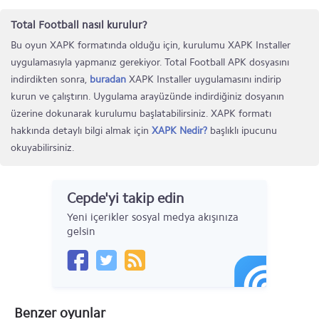
Total Football nasıl kurulur?
Bu oyun XAPK formatında olduğu için, kurulumu XAPK Installer
uygulamasıyla yapmanız gerekiyor. Total Football APK dosyasını
indirdikten sonra,
buradan
XAPK Installer uygulamasını indirip
kurun ve çalıştırın. Uygulama arayüzünde indirdiğiniz dosyanın
üzerine dokunarak kurulumu başlatabilirsiniz. XAPK formatı
hakkında detaylı bilgi almak için
XAPK Nedir?
başlıklı ipucunu
okuyabilirsiniz.
Cepde'yi takip edin
Yeni içerikler sosyal medya akışınıza
gelsin
Benzer oyunlar