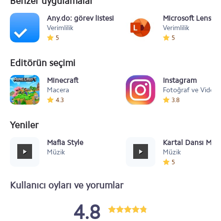
Benzer uygulamalar
Any.do: görev listesi
Microsoft Lens -
Verimlilik
Verimlilik
5
5
Editörün seçimi
Minecraft
Instagram
Macera
Fotoğraf ve Video
4.3
3.8
Yeniler
Mafia Style
Kartal Dansı Müz
Müzik
Müzik
5
Kullanıcı oyları ve yorumlar
4.8