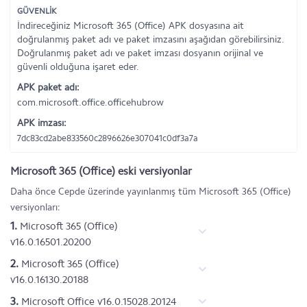
GÜVENLİK
İndireceğiniz Microsoft 365 (Office) APK dosyasına ait
doğrulanmış paket adı ve paket imzasını aşağıdan görebilirsiniz.
Doğrulanmış paket adı ve paket imzası dosyanın orijinal ve
güvenli olduğuna işaret eder.
APK paket adı:
com.microsoft.office.officehubrow
APK imzası:
7dc83cd2abe833560c2896626e307041c0df3a7a
Microsoft 365 (Office) eski versiyonlar
Daha önce Cepde üzerinde yayınlanmış tüm Microsoft 365 (Office)
versiyonları:
1.
Microsoft 365 (Office)
v16.0.16501.20200
2.
Microsoft 365 (Office)
v16.0.16130.20188
3.
Microsoft Office v16.0.15028.20124