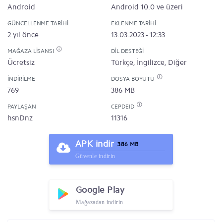
Android
Android 10.0 ve üzeri
GÜNCELLENME TARIHI
EKLENME TARIHI
2 yıl önce
13.03.2023 - 12:33
MAĞAZA LISANSI
DIL DESTEĞI
Ücretsiz
Türkçe, İngilizce, Diğer
İNDIRILME
DOSYA BOYUTU
769
386 MB
PAYLAŞAN
CEPDEID
hsnDnz
11316
APK indir
386 MB
Güvenle indirin
Google Play
Mağazadan indirin