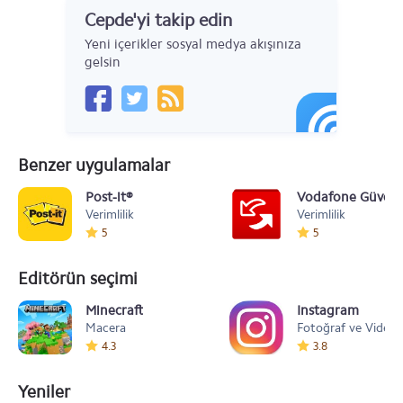
Cepde'yi takip edin
Yeni içerikler sosyal medya akışınıza
gelsin
Benzer uygulamalar
Post-it®
Vodafone Güvenl
Verimlilik
Verimlilik
5
5
Editörün seçimi
Minecraft
Instagram
Macera
Fotoğraf ve Video
4.3
3.8
Yeniler