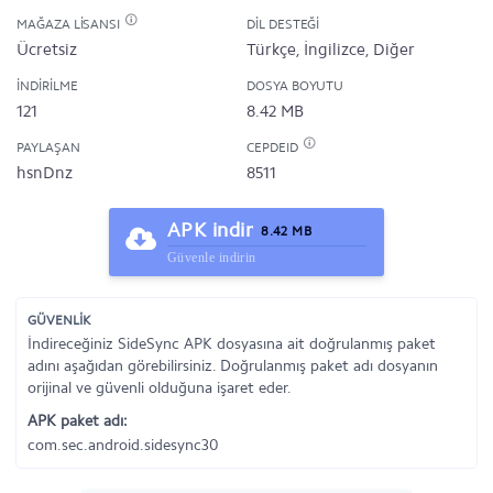
MAĞAZA LISANSI
DIL DESTEĞI
Ücretsiz
Türkçe, İngilizce, Diğer
İNDIRILME
DOSYA BOYUTU
121
8.42 MB
PAYLAŞAN
CEPDEID
hsnDnz
8511
APK indir
8.42 MB
Güvenle indirin
GÜVENLİK
İndireceğiniz SideSync APK dosyasına ait doğrulanmış paket
adını aşağıdan görebilirsiniz. Doğrulanmış paket adı dosyanın
orijinal ve güvenli olduğuna işaret eder.
APK paket adı:
com.sec.android.sidesync30