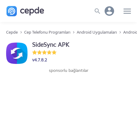
Cepde
Cep Telefonu Programları
Android Uygulamaları
Android
SideSync APK
v4.7.8.2
sponsorlu bağlantılar