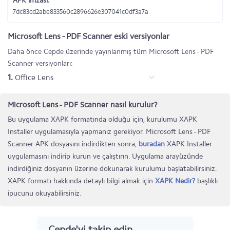
APK imzası:
7dc83cd2abe833560c2896626e307041c0df3a7a
Microsoft Lens - PDF Scanner eski versiyonlar
Daha önce Cepde üzerinde yayınlanmış tüm Microsoft Lens - PDF
Scanner versiyonları:
1.
Office Lens
Microsoft Lens - PDF Scanner nasıl kurulur?
Bu uygulama XAPK formatında olduğu için, kurulumu XAPK
Installer uygulamasıyla yapmanız gerekiyor. Microsoft Lens - PDF
Scanner APK dosyasını indirdikten sonra,
buradan
XAPK Installer
uygulamasını indirip kurun ve çalıştırın. Uygulama arayüzünde
indirdiğiniz dosyanın üzerine dokunarak kurulumu başlatabilirsiniz.
XAPK formatı hakkında detaylı bilgi almak için
XAPK Nedir?
başlıklı
ipucunu okuyabilirsiniz.
Cepde'yi takip edin