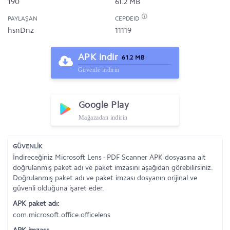
190
61.2 MB
PAYLAŞAN
CEPDEID
hsnDnz
11119
APK indir
61.2 MB
Güvenle indirin
Google Play
Mağazadan indirin
GÜVENLİK
İndireceğiniz Microsoft Lens - PDF Scanner APK dosyasına ait
doğrulanmış paket adı ve paket imzasını aşağıdan görebilirsiniz.
Doğrulanmış paket adı ve paket imzası dosyanın orijinal ve
güvenli olduğuna işaret eder.
APK paket adı:
com.microsoft.office.officelens