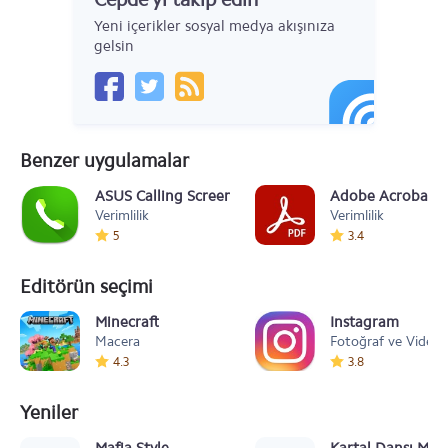
Yeni içerikler sosyal medya akışınıza
gelsin
Benzer uygulamalar
ASUS Calling Screen
Adobe Acrobat R
Verimlilik
Verimlilik
5
3.4
Editörün seçimi
Minecraft
Instagram
Macera
Fotoğraf ve Video
4.3
3.8
Yeniler