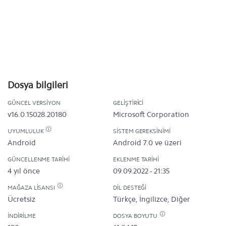
Dosya bilgileri
GÜNCEL VERSIYON
GELIŞTIRICI
v16.0.15028.20180
Microsoft Corporation
UYUMLULUK
SISTEM GEREKSINIMI
Android
Android 7.0 ve üzeri
GÜNCELLENME TARIHI
EKLENME TARIHI
4 yıl önce
09.09.2022 - 21:35
MAĞAZA LISANSI
DIL DESTEĞI
Ücretsiz
Türkçe, İngilizce, Diğer
İNDIRILME
DOSYA BOYUTU