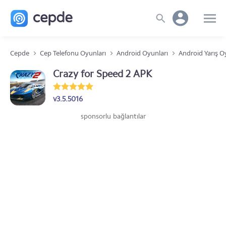
Cepde
Cep Telefonu Oyunları
Android Oyunları
Android Yarış O
Crazy for Speed 2 APK
v3.5.5016
sponsorlu bağlantılar