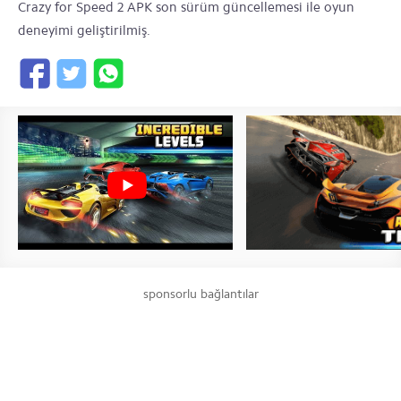
Crazy for Speed 2 APK son sürüm güncellemesi ile oyun
deneyimi geliştirilmiş.
sponsorlu bağlantılar