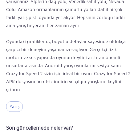
yarışmanız. Alplerin dağ yolu, Venedik sahil yolu, Nevada
Çölü, Amazon ormanlarının çamurlu yolları dahil birçok
farklı yarış pisti oyunda yer alıyor. Hepsinin zorluğu farklı
ama yarış heyecanı her zaman aynı.
Oyundaki grafikler üç boyutlu detaylar sayesinde oldukça
çarpıcı bir deneyim yaşamanızı sağlıyor. Gerçekçi fizik
motoru ve ses yapısı da oyunun keyfini arttıran önemli
unsurlar arasında. Android yarış oyunlarını seviyorsanız
Crazy for Speed 2 sizin için ideal bir oyun. Crazy for Speed 2
APK dosyasını ücretsiz indirin ve çılgın yarışların keyfini
çıkarın.
Yarış
Son güncellemede neler var?