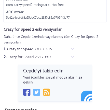
com.carzyspeed2.racingcar.turbo.free
APK imzası:
5a62a4cdfdf8a55dd07dce2357c85a9705f43a77
Crazy for Speed 2 eski versiyonlar
Daha önce Cepde üzerinde yayınlanmış tüm Crazy for Speed 2
versiyonları:
1.
Crazy for Speed 2 v3.0.3935
2.
Crazy for Speed 2 v1.7.3913
Cepde'yi takip edin
Yeni içerikler sosyal medya akışınıza
gelsin