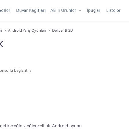
Sesleri
Duvar Kağıtları
Akıllı Ürünler
İpuçları
Listeler
rı
Android Yarış Oyunları
Deliver It 3D
K
onsorlu bağlantılar
e getireceğiniz eğlenceli bir Android oyunu.