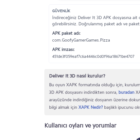
GÜVENLİK
İndireceğiniz Deliver It 3D APK dosyasına ait
görebilirsiniz. Doğrulanmış paket adı ve paket
APK paket adı:
com.GoofyGamerGames.Pizza
APK imzası:
451de3f059eaf7c6a4446c0d0f96a18671be4707
Deliver It 3D nasıl kurulur?
Bu oyun XAPK formatında olduğu için, kurulumu
3D APK dosyasını indirdikten sonra,
buradan
XA
arayüzünde indirdiğiniz dosyanın üzerine dokun
bilgi almak için
XAPK Nedir?
başlıklı ipucunu oku
Kullanıcı oyları ve yorumlar