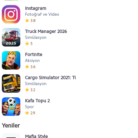
Instagram
Fotoğraf ve Video
3.8
Truck Manager 2026
Simülasyon
5
Fortnite
Aksiyon
3.6
Cargo Simulator 2021: Türkiye
Simülasyon
3.2
Kafa Topu 2
Spor
2.9
Yeniler
Mafia Style