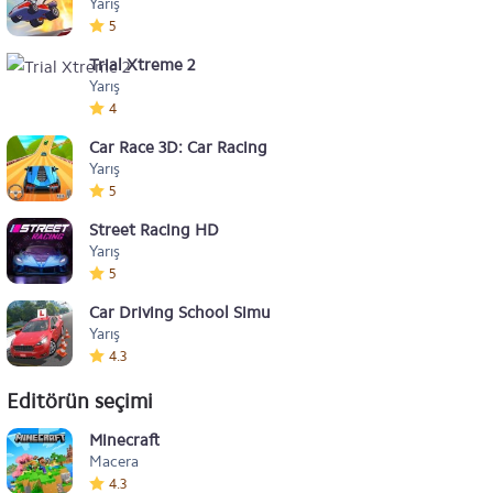
Yarış
5
Trial Xtreme 2
Yarış
4
Car Race 3D: Car Racing
Yarış
5
Street Racing HD
Yarış
5
Car Driving School Simulator
Yarış
4.3
Editörün seçimi
Minecraft
Macera
4.3