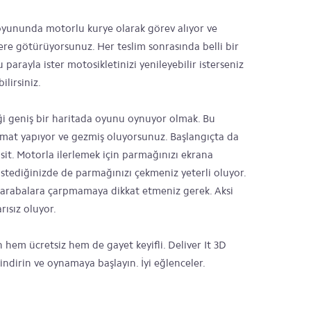
 oyununda motorlu kurye olarak görev alıyor ve
lere götürüyorsunuz. Her teslim sonrasında belli bir
parayla ister motosikletinizi yenileyebilir isterseniz
ilirsiniz.
ği geniş bir haritada oyunu oynuyor olmak. Bu
imat yapıyor ve gezmiş oluyorsunuz. Başlangıçta da
it. Motorla ilerlemek için parmağınızı ekrana
stediğinizde de parmağınızı çekmeniz yeterli oluyor.
er arabalara çarpmamaya dikkat etmeniz gerek. Aksi
ısız oluyor.
hem ücretsiz hem de gayet keyifli. Deliver It 3D
ndirin ve oynamaya başlayın. İyi eğlenceler.