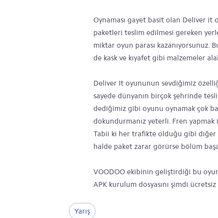
Oynaması gayet basit olan Deliver it
paketleri teslim edilmesi gereken yer
miktar oyun parası kazanıyorsunuz. Bu 
de kask ve kıyafet gibi malzemeler alab
Deliver It oyununun sevdiğimiz özelli
sayede dünyanın birçok şehrinde tesl
dediğimiz gibi oyunu oynamak çok bas
dokundurmanız yeterli. Fren yapmak i
Tabii ki her trafikte olduğu gibi diğ
halde paket zarar görürse bölüm başar
VOODOO ekibinin geliştirdiği bu oyun 
APK kurulum dosyasını şimdi ücretsiz i
Yarış