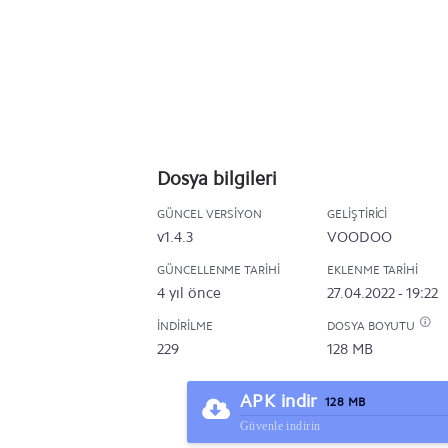
Dosya bilgileri
GÜNCEL VERSIYON
GELIŞTIRICI
v1.4.3
VOODOO
GÜNCELLENME TARIHI
EKLENME TARIHI
4 yıl önce
27.04.2022 - 19:22
İNDIRILME
DOSYA BOYUTU
229
128 MB
APK indir
128 MB
Güvenle indirin