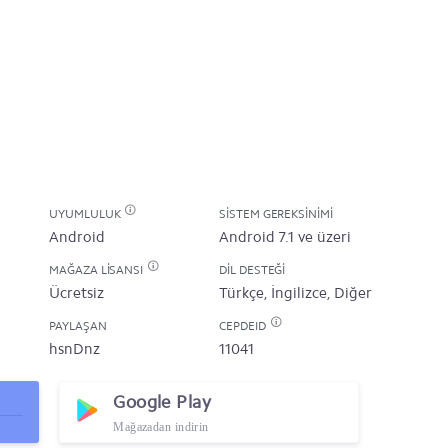
UYUMLULUK
SISTEM GEREKSINIMI
Android
Android 7.1 ve üzeri
MAĞAZA LISANSI
DIL DESTEĞI
Ücretsiz
Türkçe, İngilizce, Diğer
PAYLAŞAN
CEPDEID
hsnDnz
11041
Google Play
Mağazadan indirin