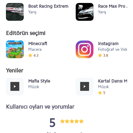
Boat Racing Extreme v1.0
Race Max Pro Ara
Yarış
Yarış
Editörün seçimi
Minecraft
Instagram
Macera
Fotoğraf ve Video
4.3
3.8
Yeniler
Mafia Style
Kartal Dansı Müz
Müzik
Müzik
5
Kullanıcı oyları ve yorumlar
5