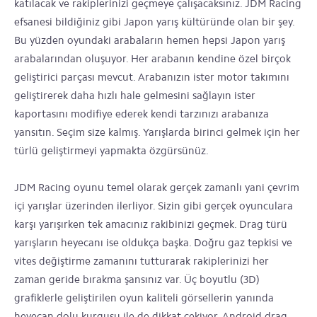
katılacak ve rakiplerinizi geçmeye çalışacaksınız. JDM Racing
efsanesi bildiğiniz gibi Japon yarış kültüründe olan bir şey.
Bu yüzden oyundaki arabaların hemen hepsi Japon yarış
arabalarından oluşuyor. Her arabanın kendine özel birçok
geliştirici parçası mevcut. Arabanızın ister motor takımını
geliştirerek daha hızlı hale gelmesini sağlayın ister
kaportasını modifiye ederek kendi tarzınızı arabanıza
yansıtın. Seçim size kalmış. Yarışlarda birinci gelmek için her
türlü geliştirmeyi yapmakta özgürsünüz.
JDM Racing oyunu temel olarak gerçek zamanlı yani çevrim
içi yarışlar üzerinden ilerliyor. Sizin gibi gerçek oyunculara
karşı yarışırken tek amacınız rakibinizi geçmek. Drag türü
yarışların heyecanı ise oldukça başka. Doğru gaz tepkisi ve
vites değiştirme zamanını tutturarak rakiplerinizi her
zaman geride bırakma şansınız var. Üç boyutlu (3D)
grafiklerle geliştirilen oyun kaliteli görsellerin yanında
heyecan dolu kurgusu ile de dikkat çekiyor. Android drag