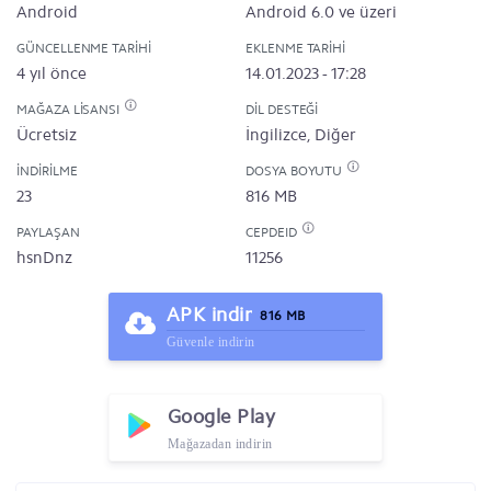
Android
Android 6.0 ve üzeri
GÜNCELLENME TARIHI
EKLENME TARIHI
4 yıl önce
14.01.2023 - 17:28
MAĞAZA LISANSI
DIL DESTEĞI
Ücretsiz
İngilizce, Diğer
İNDIRILME
DOSYA BOYUTU
23
816 MB
PAYLAŞAN
CEPDEID
hsnDnz
11256
APK indir
816 MB
Güvenle indirin
Google Play
Mağazadan indirin