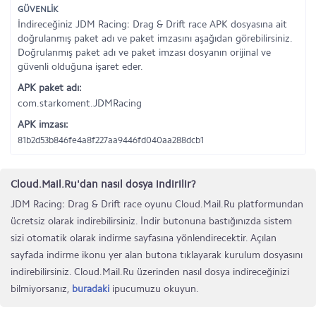
GÜVENLİK
İndireceğiniz JDM Racing: Drag & Drift race APK dosyasına ait
doğrulanmış paket adı ve paket imzasını aşağıdan görebilirsiniz.
Doğrulanmış paket adı ve paket imzası dosyanın orijinal ve
güvenli olduğuna işaret eder.
APK paket adı:
com.starkoment.JDMRacing
APK imzası:
81b2d53b846fe4a8f227aa9446fd040aa288dcb1
Cloud.Mail.Ru'dan nasıl dosya indirilir?
JDM Racing: Drag & Drift race oyunu Cloud.Mail.Ru platformundan
ücretsiz olarak indirebilirsiniz. İndir butonuna bastığınızda sistem
sizi otomatik olarak indirme sayfasına yönlendirecektir. Açılan
sayfada indirme ikonu yer alan butona tıklayarak kurulum dosyasını
indirebilirsiniz. Cloud.Mail.Ru üzerinden nasıl dosya indireceğinizi
bilmiyorsanız,
buradaki
ipucumuzu okuyun.