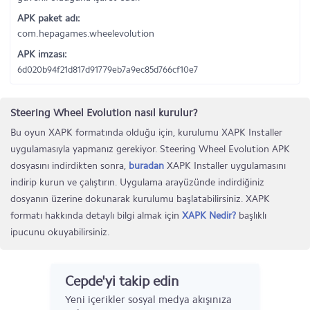
APK paket adı:
com.hepagames.wheelevolution
APK imzası:
6d020b94f21d817d91779eb7a9ec85d766cf10e7
Steering Wheel Evolution nasıl kurulur?
Bu oyun XAPK formatında olduğu için, kurulumu XAPK Installer
uygulamasıyla yapmanız gerekiyor. Steering Wheel Evolution APK
dosyasını indirdikten sonra,
buradan
XAPK Installer uygulamasını
indirip kurun ve çalıştırın. Uygulama arayüzünde indirdiğiniz
dosyanın üzerine dokunarak kurulumu başlatabilirsiniz. XAPK
formatı hakkında detaylı bilgi almak için
XAPK Nedir?
başlıklı
ipucunu okuyabilirsiniz.
Cepde'yi takip edin
Yeni içerikler sosyal medya akışınıza