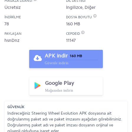
MAĞAZA LISANSI
DIL DESTEĞI
Ücretsiz
İngilizce, Diğer
İNDIRILME
DOSYA BOYUTU
78
160 MB
PAYLAŞAN
CEPDEID
hsnDnz
11147
APK indir
160 MB
Güvenle indirin
Google Play
Mağazadan indirin
GÜVENLİK
İndireceğiniz Steering Wheel Evolution APK dosyasına ait
doğrulanmış paket adı ve paket imzasını aşağıdan görebilirsiniz.
Doğrulanmış paket adı ve paket imzası dosyanın orijinal ve
güvenli olduğuna işaret eder.