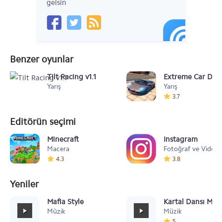
gelsin
Benzer oyunlar
Tilt Racing v1.1
Extreme Car Driv
Yarış
Yarış
3.7
Editörün seçimi
Minecraft
Instagram
Macera
Fotoğraf ve Video
4.3
3.8
Yeniler
Mafia Style
Kartal Dansı Müz
Müzik
Müzik
5