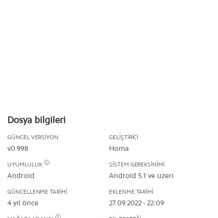
Dosya bilgileri
GÜNCEL VERSIYON
GELIŞTIRICI
v0.998
Homa
UYUMLULUK
SISTEM GEREKSINIMI
Android
Android 5.1 ve üzeri
GÜNCELLENME TARIHI
EKLENME TARIHI
4 yıl önce
27.09.2022 - 22:09