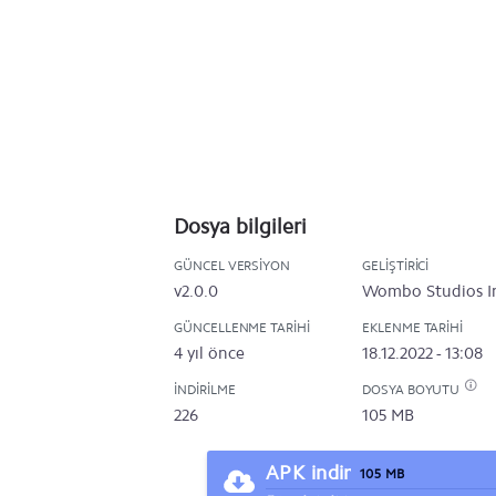
Dosya bilgileri
GÜNCEL VERSIYON
GELIŞTIRICI
v2.0.0
Wombo Studios I
GÜNCELLENME TARIHI
EKLENME TARIHI
4 yıl önce
18.12.2022 - 13:08
İNDIRILME
DOSYA BOYUTU
226
105 MB
APK indir
105 MB