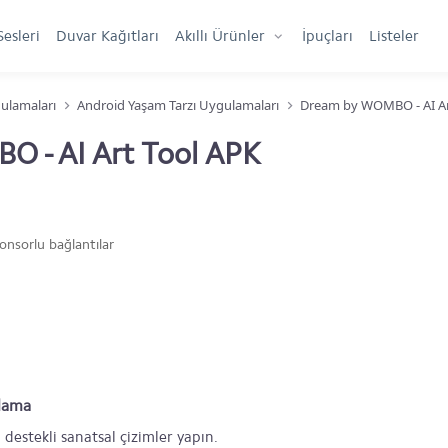
Sesleri
Duvar Kağıtları
Akıllı Ürünler
İpuçları
Listeler
ulamaları
Android Yaşam Tarzı Uygulamaları
Dream by WOMBO - AI Ar
 - AI Art Tool APK
onsorlu bağlantılar
lama
stekli sanatsal çizimler yapın.