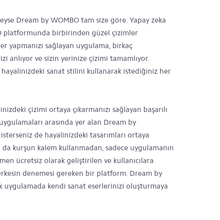
yleyse Dream by WOMBO tam size göre. Yapay zeka
 platformunda birbirinden güzel çizimler
imler yapmanızı sağlayan uygulama, birkaç
i anlıyor ve sizin yerinize çizimi tamamlıyor.
hayalinizdeki sanat stilini kullanarak istediğiniz her
zdeki çizimi ortaya çıkarmanızı sağlayan başarılı
d uygulamaları arasında yer alan Dream by
isterseniz de hayalinizdeki tasarımları ortaya
ı ya da kurşun kalem kullanmadan, sadece uygulamanın
en ücretsiz olarak geliştirilen ve kullanıcılara
esin denemesi gereken bir platform. Dream by
 uygulamada kendi sanat eserlerinizi oluşturmaya