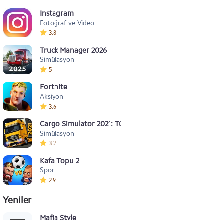
Instagram
Fotoğraf ve Video
3.8
Truck Manager 2026
Simülasyon
5
Fortnite
Aksiyon
3.6
Cargo Simulator 2021: Türkiye
Simülasyon
3.2
Kafa Topu 2
Spor
2.9
Yeniler
Mafia Style