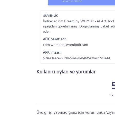
Güvenle indirin
GÜVENLİK
İndireceğiniz Dream by WOMBO - AI Art Tool 
aşağıdan görebilirsiniz. Doğrulanmış paket adı
eder.
APK paket adı:
com.womboai.wombodream
APK imzası:
659aa1eace253b8667aa28414bf5e21acd798a4d
Kullanıcı oyları ve yorumlar
1 k
Üye girişi yapmadığınız için yorumunuz 'ziyar