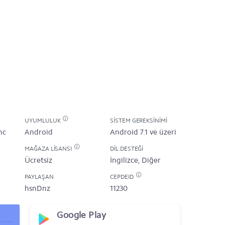
UYUMLULUK
SISTEM GEREKSINIMI
nc
Android
Android 7.1 ve üzeri
MAĞAZA LISANSI
DIL DESTEĞI
Ücretsiz
İngilizce, Diğer
PAYLAŞAN
CEPDEID
hsnDnz
11230
Google Play