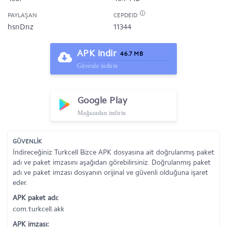
PAYLAŞAN
CEPDEID
hsnDnz
11344
APK indir
46.7 MB
Güvenle indirin
Google Play
Mağazadan indirin
GÜVENLİK
İndireceğiniz Turkcell Bizce APK dosyasına ait doğrulanmış paket
adı ve paket imzasını aşağıdan görebilirsiniz. Doğrulanmış paket
adı ve paket imzası dosyanın orijinal ve güvenli olduğuna işaret
eder.
APK paket adı:
com.turkcell.akk
APK imzası: