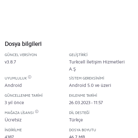
Dosya bilgileri
GÜNCEL VERSIYON
GELIŞTIRICI
v3.8.7
Turkcell İletişim Hizmetleri
A.Ş
UYUMLULUK
SISTEM GEREKSINIMI
Android
Android 5.0 ve üzeri
GÜNCELLENME TARIHI
EKLENME TARIHI
3 yıl önce
26.03.2023 - 11:57
MAĞAZA LISANSI
DIL DESTEĞI
Ücretsiz
Türkçe
İNDIRILME
DOSYA BOYUTU
4387
46.7 MB