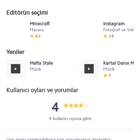
Editörün seçimi
Minecraft
Instagram
Macera
Fotoğraf ve Video
4.3
3.8
Yeniler
Mafia Style
Kartal Dansı Müz
Müzik
Müzik
5
Kullanıcı oyları ve yorumlar
4
4 kullanıcı oyuna göre
Üye girişi yapmadığınız için yorumunuz 'ziyaretçi'