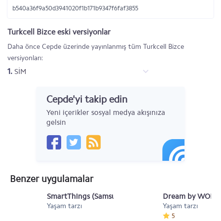
b540a36f9a50d3941020f1b171b9347f6faf3855
Turkcell Bizce eski versiyonlar
Daha önce Cepde üzerinde yayınlanmış tüm Turkcell Bizce
versiyonları:
1.
SİM
Cepde'yi takip edin
Yeni içerikler sosyal medya akışınıza
gelsin
Benzer uygulamalar
SmartThings (Samsung Connect)
Dream by WOMBO 
Yaşam tarzı
Yaşam tarzı
5