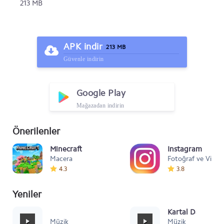
213 MB
APK indir
213 MB
Güvenle indirin
Google Play
Mağazadan indirin
Önerilenler
Minecraft
Instagram
Macera
Fotoğraf ve Video
4.3
3.8
Yeniler
Mafia Style
Kartal Dansı Müz
Müzik
Müzik