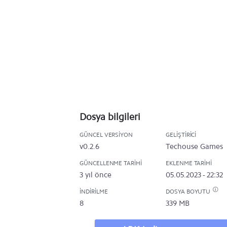
Dosya bilgileri
GÜNCEL VERSIYON
GELIŞTIRICI
v0.2.6
Techouse Games
GÜNCELLENME TARIHI
EKLENME TARIHI
3 yıl önce
05.05.2023 - 22:32
İNDIRILME
DOSYA BOYUTU
8
339 MB