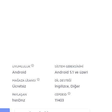
UYUMLULUK
SISTEM GEREKSINIMI
Android
Android 5.1 ve üzeri
MAĞAZA LISANSI
DIL DESTEĞI
Ücretsiz
İngilizce, Diğer
PAYLAŞAN
CEPDEID
hsnDnz
11403