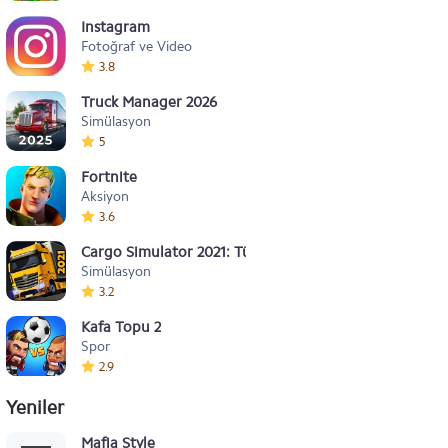
Instagram
Fotoğraf ve Video
3.8
Truck Manager 2026
Simülasyon
5
Fortnite
Aksiyon
3.6
Cargo Simulator 2021: Türkiye
Simülasyon
3.2
Kafa Topu 2
Spor
2.9
Yeniler
Mafia Style