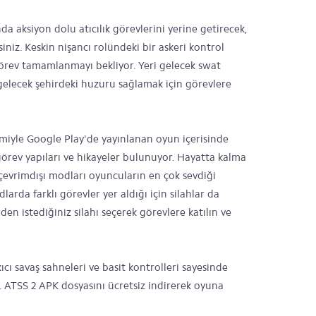
da aksiyon dolu atıcılık görevlerini yerine getirecek,
iniz. Keskin nişancı rolündeki bir askeri kontrol
görev tamamlanmayı bekliyor. Yeri gelecek swat
 gelecek şehirdeki huzuru sağlamak için görevlere
iyle Google Play'de yayınlanan oyun içerisinde
görev yapıları ve hikayeler bulunuyor. Hayatta kalma
evrimdışı modları oyuncuların en çok sevdiği
arda farklı görevler yer aldığı için silahlar da
nden istediğiniz silahı seçerek görevlere katılın ve
kıcı savaş sahneleri ve basit kontrolleri sayesinde
r. ATSS 2 APK dosyasını ücretsiz indirerek oyuna