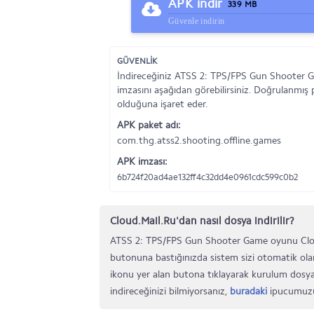
APK indir
339 MB
Güvenle indirin
GÜVENLİK
İndireceğiniz ATSS 2: TPS/FPS Gun Shooter G
imzasını aşağıdan görebilirsiniz. Doğrulanmış 
olduğuna işaret eder.
APK paket adı:
com.thg.atss2.shooting.offline.games
APK imzası:
6b724f20ad4ae132ff4c32dd4e0961cdc599c0b2
Cloud.Mail.Ru'dan nasıl dosya indirilir?
ATSS 2: TPS/FPS Gun Shooter Game oyunu Cloud.M
butonuna bastığınızda sistem sizi otomatik olar
ikonu yer alan butona tıklayarak kurulum dosyası
indireceğinizi bilmiyorsanız,
buradaki
ipucumuz