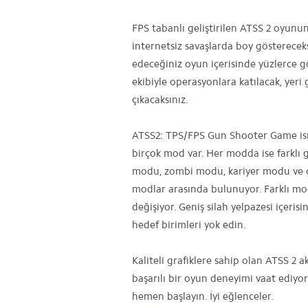
FPS tabanlı geliştirilen ATSS 2 oyunun
internetsiz savaşlarda boy göstereceks
edeceğiniz oyun içerisinde yüzlerce 
ekibiyle operasyonlara katılacak, yeri
çıkacaksınız.
ATSS2: TPS/FPS Gun Shooter Game ism
birçok mod var. Her modda ise farklı 
modu, zombi modu, kariyer modu ve ç
modlar arasında bulunuyor. Farklı modl
değişiyor. Geniş silah yelpazesi içerisi
hedef birimleri yok edin.
Kaliteli grafiklere sahip olan ATSS 2 a
başarılı bir oyun deneyimi vaat ediyo
hemen başlayın. İyi eğlenceler.