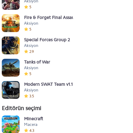
Aksiyon
5
Fire & Forget Final Assault v1.0.1
Aksiyon
5
Special Forces Group 2
Aksiyon
2.9
Tanks of War
Aksiyon
5
Modern SWAT Team v1.1
Aksiyon
3.5
Editörün seçimi
Minecraft
Macera
4.3