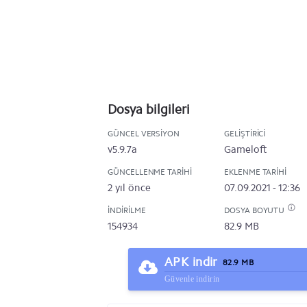
Dosya bilgileri
GÜNCEL VERSIYON
GELIŞTIRICI
v5.9.7a
Gameloft
GÜNCELLENME TARIHI
EKLENME TARIHI
2 yıl önce
07.09.2021 - 12:36
İNDIRILME
DOSYA BOYUTU
154934
82.9 MB
APK indir
82.9 MB
Güvenle indirin