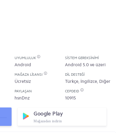
UYUMLULUK
SISTEM GEREKSINIMI
Android
Android 5.0 ve üzeri
MAĞAZA LISANSI
DIL DESTEĞI
Ücretsiz
Türkçe, İngilizce, Diğer
PAYLAŞAN
CEPDEID
hsnDnz
10915
Google Play
Mağazadan indirin