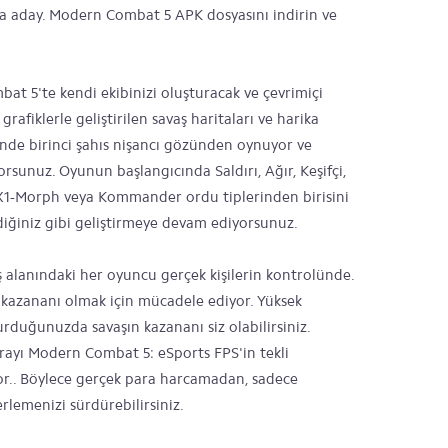
a aday. Modern Combat 5 APK dosyasını indirin ve
at 5'te kendi ekibinizi oluşturacak ve çevrimiçi
 grafiklerle geliştirilen savaş haritaları ve harika
inde birinci şahıs nişancı gözünden oynuyor ve
orsunuz. Oyunun başlangıcında Saldırı, Ağır, Keşifçi,
, X1-Morph veya Kommander ordu tiplerinden birisini
ediğiniz gibi geliştirmeye devam ediyorsunuz.
ş alanındaki her oyuncu gerçek kişilerin kontrolünde.
 kazananı olmak için mücadele ediyor. Yüksek
şturduğunuzda savaşın kazananı siz olabilirsiniz.
parayı Modern Combat 5: eSports FPS'in tekli
yor.. Böylece gerçek para harcamadan, sadece
erlemenizi sürdürebilirsiniz.