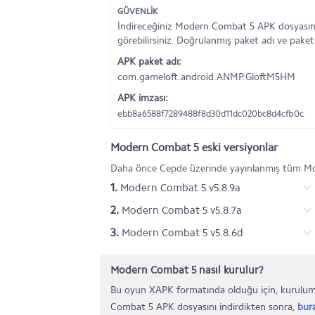
GÜVENLİK
İndireceğiniz Modern Combat 5 APK dosyasına
görebilirsiniz. Doğrulanmış paket adı ve paket
APK paket adı:
com.gameloft.android.ANMP.GloftM5HM
APK imzası:
ebb8a6588f7289488f8d30d11dc020bc8d4cfb0c
Modern Combat 5 eski versiyonlar
Daha önce Cepde üzerinde yayınlanmış tüm Mo
1.
Modern Combat 5 v5.8.9a
2.
Modern Combat 5 v5.8.7a
3.
Modern Combat 5 v5.8.6d
Modern Combat 5 nasıl kurulur?
Bu oyun XAPK formatında olduğu için, kurulum
Combat 5 APK dosyasını indirdikten sonra,
bur