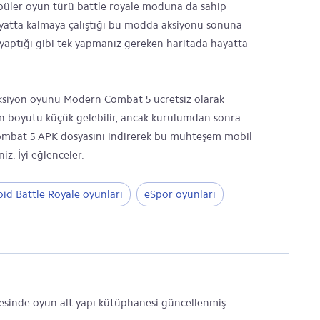
üler oyun türü battle royale moduna da sahip
hayatta kalmaya çalıştığı bu modda aksiyonu sonuna
yaptığı gibi tek yapmanız gereken haritada hayatta
ksiyon oyunu Modern Combat 5 ücretsiz olarak
ın boyutu küçük gelebilir, ancak kurulumdan sonra
Combat 5 APK dosyasını indirerek bu muhteşem mobil
z. İyi eğlenceler.
id Battle Royale oyunları
eSpor oyunları
inde oyun alt yapı kütüphanesi güncellenmiş.