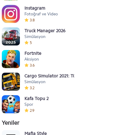
Instagram
Fotoğraf ve Video
3.8
Truck Manager 2026
Simülasyon
5
Fortnite
Aksiyon
3.6
Cargo Simulator 2021: Türkiye
Simülasyon
3.2
Kafa Topu 2
Spor
2.9
Yeniler
Mafia Style