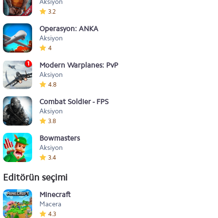
Aksiyon
3.2
Operasyon: ANKA
Aksiyon
4
Modern Warplanes: PvP Warfare
Aksiyon
4.8
Combat Soldier - FPS
Aksiyon
3.8
Bowmasters
Aksiyon
3.4
Editörün seçimi
Minecraft
Macera
4.3