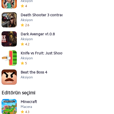
Aksiyon
4
Death Shooter 3 contract killer
Aksiyon
2.6
Dark Avenger v1.0.8
Aksiyon
4.2
Knife vs Fruit: Just Shoot It!
Aksiyon
5
Beat the Boss 4
Aksiyon
Editörün seçimi
Minecraft
Macera
4.3