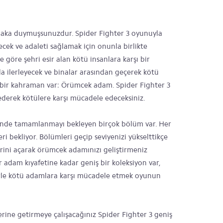
ka duymuşsunuzdur. Spider Fighter 3 oyunuyla
ek ve adaleti sağlamak için onunla birlikte
göre şehri esir alan kötü insanlara karşı bir
la ilerleyecek ve binalar arasından geçerek kötü
 bir kahraman var: Örümcek adam. Spider Fighter 3
derek kötülere karşı mücadele edeceksiniz.
inde tamamlanmayı bekleyen birçok bölüm var. Her
ri bekliyor. Bölümleri geçip seviyenizi yükselttikçe
tlerini açarak örümcek adamınızı geliştirmeniz
adam kıyafetine kadar geniş bir koleksiyon var,
lerle kötü adamlara karşı mücadele etmek oyunun
rine getirmeye çalışacağınız Spider Fighter 3 geniş