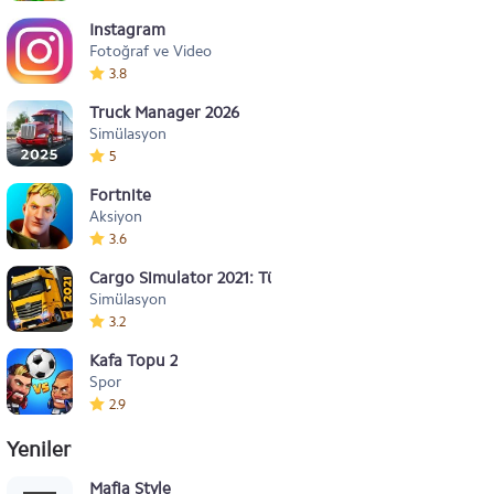
Instagram
Fotoğraf ve Video
3.8
Truck Manager 2026
Simülasyon
5
Fortnite
Aksiyon
3.6
Cargo Simulator 2021: Türkiye
Simülasyon
3.2
Kafa Topu 2
Spor
2.9
Yeniler
Mafia Style