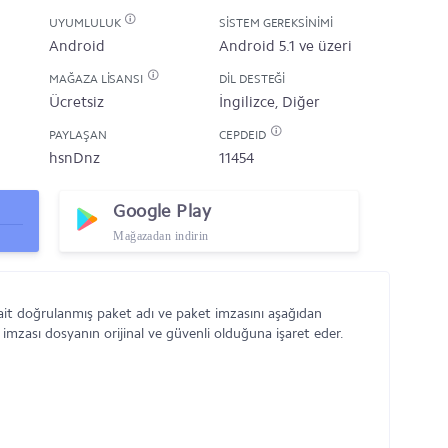
UYUMLULUK
SISTEM GEREKSINIMI
Android
Android 5.1 ve üzeri
MAĞAZA LISANSI
DIL DESTEĞI
Ücretsiz
İngilizce, Diğer
PAYLAŞAN
CEPDEID
hsnDnz
11454
Google Play
Mağazadan indirin
ait doğrulanmış paket adı ve paket imzasını aşağıdan
 imzası dosyanın orijinal ve güvenli olduğuna işaret eder.