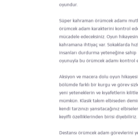
oyundur.
Süper kahraman örümcek adamı mutla
örümcek adam karakterini kontrol edec
mücadele edeceksiniz. Oyun hikayesine 
kahramana ihtiyaç var. Sokaklarda hız
insanları durdurma yeteneğine sahip
oyunuyla bu örümcek adamı kontrol e
Aksiyon ve macera dolu oyun hikayes
bölümde farklı bir kurgu ve görev sizle
yeni yeteneklerin ve kıyafetlerin kili
mümkün. Klasik takım elbiseden demir 
kendi tarzınızı yansıtacağınız elbise
keyifli özelliklerinden birisi diyebiliriz.
Destansı örümcek adam görevlerini ye