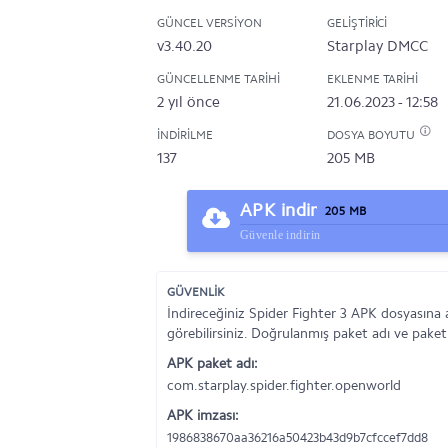
GÜNCEL VERSIYON
GELIŞTIRICI
v3.40.20
Starplay DMCC
GÜNCELLENME TARIHI
EKLENME TARIHI
2 yıl önce
21.06.2023 - 12:58
İNDIRILME
DOSYA BOYUTU
137
205 MB
APK indir
205 MB
Güvenle indirin
GÜVENLİK
İndireceğiniz Spider Fighter 3 APK dosyasına 
görebilirsiniz. Doğrulanmış paket adı ve paket
APK paket adı:
com.starplay.spider.fighter.openworld
APK imzası:
1986838670aa36216a50423b43d9b7cfccef7dd8