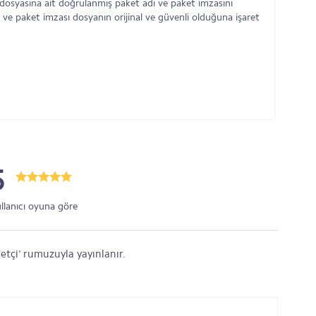
osyasına ait doğrulanmış paket adı ve paket imzasını
 ve paket imzası dosyanın orijinal ve güvenli olduğuna işaret
5
ullanıcı oyuna göre
etçi' rumuzuyla yayınlanır.