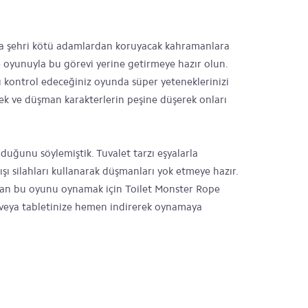
unda şehri kötü adamlardan koruyacak kahramanlara
 oyunuyla bu görevi yerine getirmeye hazır olun.
kontrol edeceğiniz oyunda süper yeteneklerinizi
cek ve düşman karakterlerin peşine düşerek onları
lduğunu söylemiştik. Tuvalet tarzı eşyalarla
dışı silahları kullanarak düşmanları yok etmeye hazır.
lan bu oyunu oynamak için Toilet Monster Rope
veya tabletinize hemen indirerek oynamaya