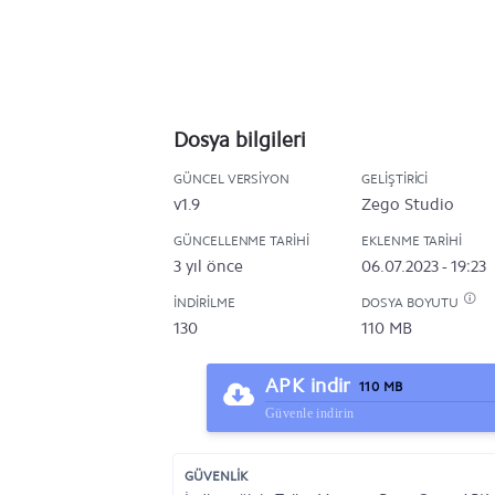
Dosya bilgileri
GÜNCEL VERSIYON
GELIŞTIRICI
v1.9
Zego Studio
GÜNCELLENME TARIHI
EKLENME TARIHI
3 yıl önce
06.07.2023 - 19:23
İNDIRILME
DOSYA BOYUTU
130
110 MB
APK indir
110 MB
Güvenle indirin
GÜVENLİK