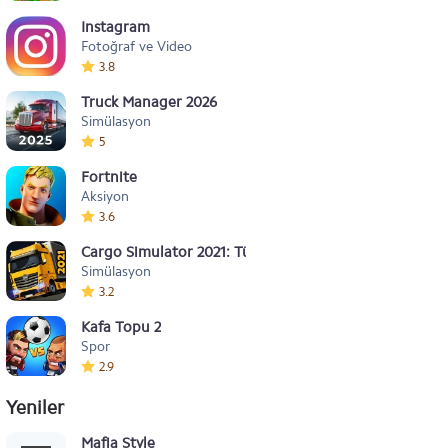
Instagram
Fotoğraf ve Video
3.8
Truck Manager 2026
Simülasyon
5
Fortnite
Aksiyon
3.6
Cargo Simulator 2021: Türkiye
Simülasyon
3.2
Kafa Topu 2
Spor
2.9
Yeniler
Mafia Style