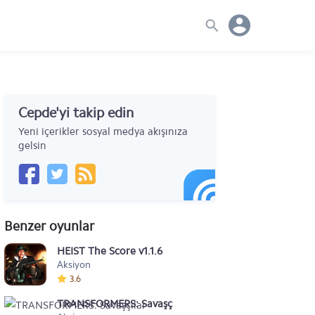
Cepde'yi takip edin
Yeni içerikler sosyal medya akışınıza
gelsin
Benzer oyunlar
HEIST The Score v1.1.6
Aksiyon
3.6
TRANSFORMERS: Savaşçılar