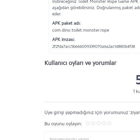
İndireceğiniz Toilet Monster Rope Game APK d
aşağıdan görebilirsiniz. Doğrulanmış paket adı
eder.
APK paket adı:
com.dino.toilet.monster.rope
APK imzası:
2f2fda7acc5b66b009339070a6a2ac1d880b4f38
Kullanıcı oyları ve yorumlar
1 k
Üye girişi yapmadığınız için yorumunuz 'ziyar
Bu oyunu oylayın: