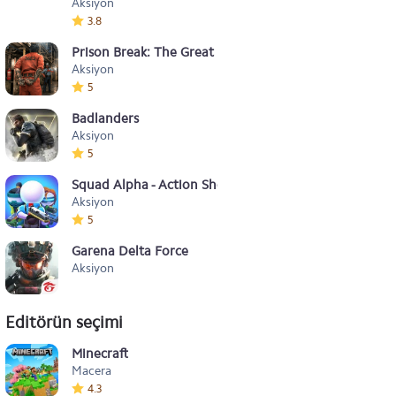
Aksiyon
3.8
Prison Break: The Great Escape
Aksiyon
5
Badlanders
Aksiyon
5
Squad Alpha - Action Shooting
Aksiyon
5
Garena Delta Force
Aksiyon
Editörün seçimi
Minecraft
Macera
4.3