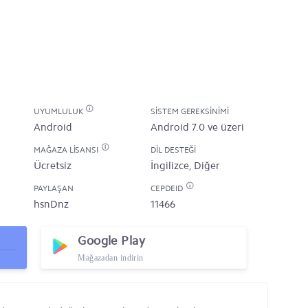
UYUMLULUK
SISTEM GEREKSINIMI
Android
Android 7.0 ve üzeri
MAĞAZA LISANSI
DIL DESTEĞI
Ücretsiz
İngilizce, Diğer
PAYLAŞAN
CEPDEID
hsnDnz
11466
Google Play
Mağazadan indirin