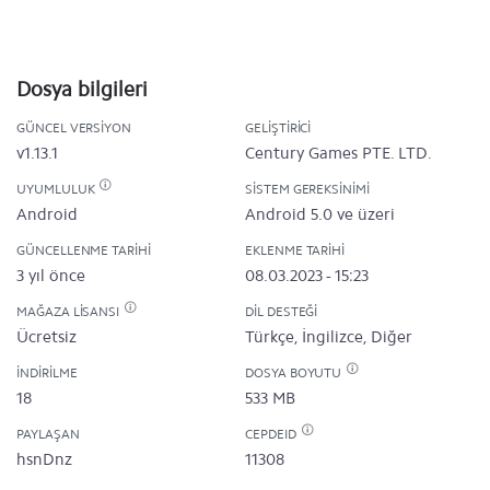
Dosya bilgileri
GÜNCEL VERSIYON
GELIŞTIRICI
v1.13.1
Century Games PTE. LTD.
UYUMLULUK
SISTEM GEREKSINIMI
Android
Android 5.0 ve üzeri
GÜNCELLENME TARIHI
EKLENME TARIHI
3 yıl önce
08.03.2023 - 15:23
MAĞAZA LISANSI
DIL DESTEĞI
Ücretsiz
Türkçe, İngilizce, Diğer
İNDIRILME
DOSYA BOYUTU
18
533 MB
PAYLAŞAN
CEPDEID
hsnDnz
11308