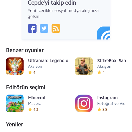
Cepde'yi takip edin
Yeni içerikler sosyal medya akışınıza
gelsin
Benzer oyunlar
Ultraman: Legend of Heroes
StrikeBox: Sandb
Aksiyon
Aksiyon
4
4
Editörün seçimi
Minecraft
Instagram
Macera
Fotoğraf ve Video
4.3
3.8
Yeniler