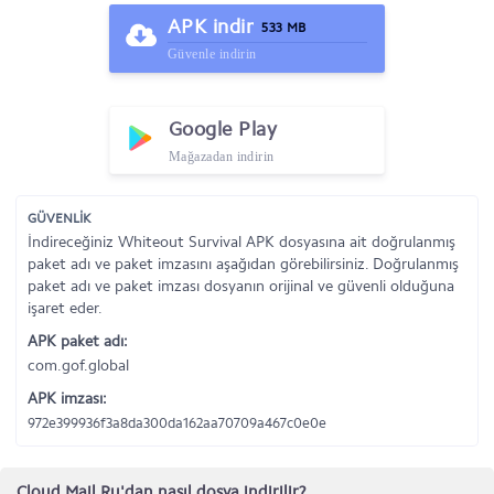
APK indir
533 MB
Güvenle indirin
Google Play
Mağazadan indirin
GÜVENLİK
İndireceğiniz Whiteout Survival APK dosyasına ait doğrulanmış
paket adı ve paket imzasını aşağıdan görebilirsiniz. Doğrulanmış
paket adı ve paket imzası dosyanın orijinal ve güvenli olduğuna
işaret eder.
APK paket adı:
com.gof.global
APK imzası:
972e399936f3a8da300da162aa70709a467c0e0e
Cloud.Mail.Ru'dan nasıl dosya indirilir?