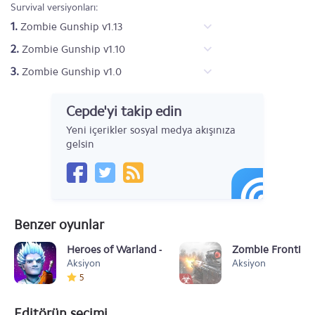
Survival versiyonları:
1.
Zombie Gunship v1.13
2.
Zombie Gunship v1.10
3.
Zombie Gunship v1.0
Cepde'yi takip edin
Yeni içerikler sosyal medya akışınıza
gelsin
Benzer oyunlar
Heroes of Warland - PvP Savaş Arenası
Zombie Frontier 
Aksiyon
Aksiyon
5
Editörün seçimi