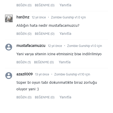
Yanıtla
BEĞEN (0)
BEĞENME (0)
⋅
hsnDnz
12 yıl önce
Zombie Gunship v1.0 için
Aldığın hata nedir mustafacamuzcu?
Yanıtla
BEĞEN (0)
BEĞENME (0)
⋅
mustafacamuzcu
12 yıl önce
Zombie Gunship v1.0 için
Yani varya sitenin icine etmissiniz bise indilrilmiyo
Yanıtla
BEĞEN (1)
BEĞENME (0)
⋅
azazil009
13 yıl önce
Zombie Gunship v1.10 için
Süper bi oyun tabi dokunmatikte biraz zorluğu
oluyor yani :)
Yanıtla
BEĞEN (0)
BEĞENME (0)