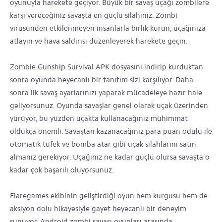
oyunuyla harekete geçiyor. Büyük bir savaş uçağı zombilere
karşı vereceğiniz savaşta en güçlü silahınız. Zombi
virüsünden etkilenmeyen insanlarla birlik kurun, uçağınıza
atlayın ve hava saldırısı düzenleyerek harekete geçin.
Zombie Gunship Survival APK dosyasını indirip kurduktan
sonra oyunda heyecanlı bir tanıtım sizi karşılıyor. Daha
sonra ilk savaş ayarlarınızı yaparak mücadeleye hazır hale
geliyorsunuz. Oyunda savaşlar genel olarak uçak üzerinden
yürüyor, bu yüzden uçakta kullanacağınız mühimmat
oldukça önemli. Savaştan kazanacağınız para puan ödülü ile
otomatik tüfek ve bomba atar gibi uçak silahlarını satın
almanız gerekiyor. Uçağınız ne kadar güçlü olursa savaşta o
kadar çok başarılı oluyorsunuz.
Flaregames ekibinin geliştirdiği oyun hem kurgusu hem de
aksiyon dolu hikayesiyle gayet heyecanlı bir deneyim
sunuyor. Android zombi savaşı oyunları arasında