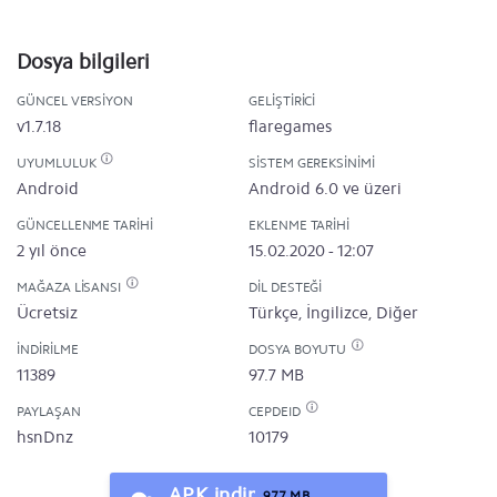
Dosya bilgileri
GÜNCEL VERSIYON
GELIŞTIRICI
v1.7.18
flaregames
UYUMLULUK
SISTEM GEREKSINIMI
Android
Android 6.0 ve üzeri
GÜNCELLENME TARIHI
EKLENME TARIHI
2 yıl önce
15.02.2020 - 12:07
MAĞAZA LISANSI
DIL DESTEĞI
Ücretsiz
Türkçe, İngilizce, Diğer
İNDIRILME
DOSYA BOYUTU
11389
97.7 MB
PAYLAŞAN
CEPDEID
hsnDnz
10179
APK indir
97.7 MB