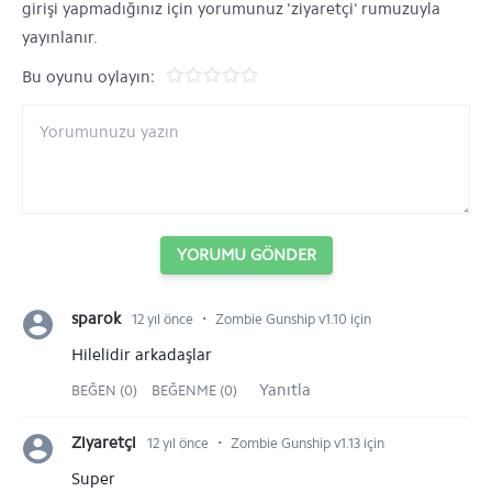
girişi yapmadığınız için yorumunuz 'ziyaretçi' rumuzuyla
yayınlanır.
Bu oyunu oylayın:
YORUMU GÖNDER
⋅
sparok
12 yıl önce
Zombie Gunship v1.10 için
Hilelidir arkadaşlar
Yanıtla
BEĞEN (0)
BEĞENME (0)
⋅
Ziyaretçi
12 yıl önce
Zombie Gunship v1.13 için
Super