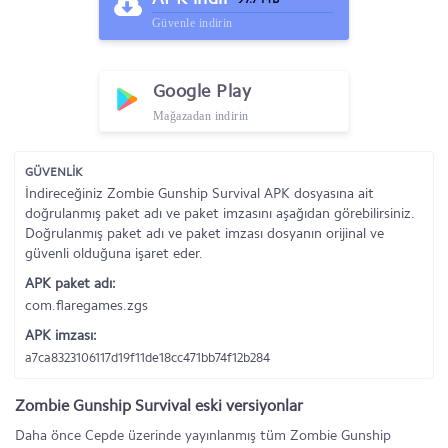
Güvenle indirin
Google Play
Mağazadan indirin
GÜVENLİK
İndireceğiniz Zombie Gunship Survival APK dosyasına ait
doğrulanmış paket adı ve paket imzasını aşağıdan görebilirsiniz.
Doğrulanmış paket adı ve paket imzası dosyanın orijinal ve
güvenli olduğuna işaret eder.
APK paket adı:
com.flaregames.zgs
APK imzası:
a7ca8323106117d19f11de18cc471bb74f12b284
Zombie Gunship Survival eski versiyonlar
Daha önce Cepde üzerinde yayınlanmış tüm Zombie Gunship