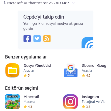
1.
Microsoft Authenticator v6.2303.1482
Cepde'yi takip edin
Yeni içerikler sosyal medya akışınıza
gelsin
Benzer uygulamalar
Dosya Yöneticisi
Gboard - Google 
Araçlar
Araçlar
5
4.5
Editörün seçimi
Minecraft
Instagram
Macera
Fotoğraf ve Video
4.3
3.8