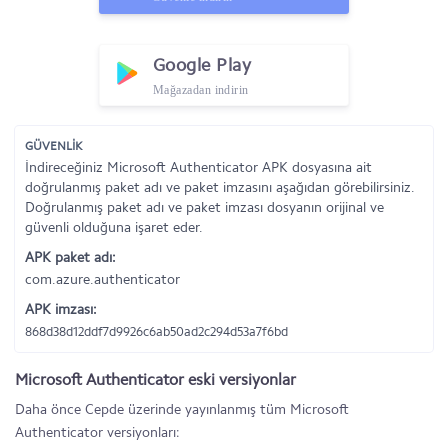
Google Play
Mağazadan indirin
GÜVENLİK
İndireceğiniz Microsoft Authenticator APK dosyasına ait
doğrulanmış paket adı ve paket imzasını aşağıdan görebilirsiniz.
Doğrulanmış paket adı ve paket imzası dosyanın orijinal ve
güvenli olduğuna işaret eder.
APK paket adı:
com.azure.authenticator
APK imzası:
868d38d12ddf7d9926c6ab50ad2c294d53a7f6bd
Microsoft Authenticator eski versiyonlar
Daha önce Cepde üzerinde yayınlanmış tüm Microsoft
Authenticator versiyonları: