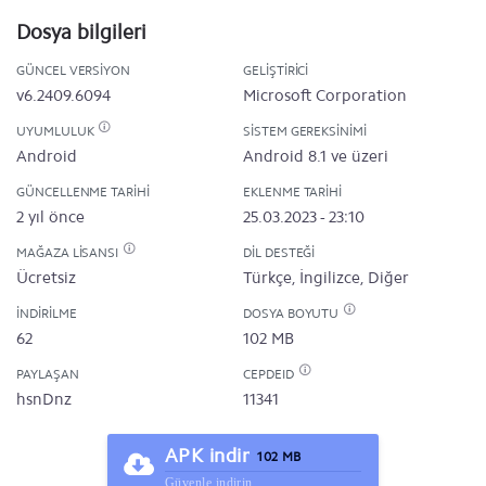
Dosya bilgileri
GÜNCEL VERSIYON
GELIŞTIRICI
v6.2409.6094
Microsoft Corporation
UYUMLULUK
SISTEM GEREKSINIMI
Android
Android 8.1 ve üzeri
GÜNCELLENME TARIHI
EKLENME TARIHI
2 yıl önce
25.03.2023 - 23:10
MAĞAZA LISANSI
DIL DESTEĞI
Ücretsiz
Türkçe, İngilizce, Diğer
İNDIRILME
DOSYA BOYUTU
62
102 MB
PAYLAŞAN
CEPDEID
hsnDnz
11341
APK indir
102 MB
Güvenle indirin