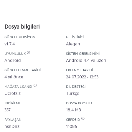
Dosya bilgileri
GÜNCEL VERSIYON
GELIŞTIRICI
v1.7.4
Alegan
UYUMLULUK
SISTEM GEREKSINIMI
Android
Android 4.4 ve üzeri
GÜNCELLENME TARIHI
EKLENME TARIHI
4 yıl önce
24.07.2022 - 12:53
MAĞAZA LISANSI
DIL DESTEĞI
Ücretsiz
Türkçe
İNDIRILME
DOSYA BOYUTU
337
18.4 MB
PAYLAŞAN
CEPDEID
hsnDnz
11086