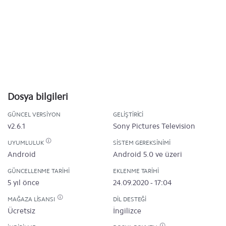
Dosya bilgileri
GÜNCEL VERSIYON
GELIŞTIRICI
v2.6.1
Sony Pictures Television
UYUMLULUK
SISTEM GEREKSINIMI
Android
Android 5.0 ve üzeri
GÜNCELLENME TARIHI
EKLENME TARIHI
5 yıl önce
24.09.2020 - 17:04
MAĞAZA LISANSI
DIL DESTEĞI
Ücretsiz
İngilizce