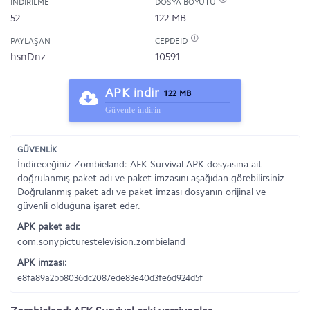
İNDIRILME
DOSYA BOYUTU
52
122 MB
PAYLAŞAN
CEPDEID
hsnDnz
10591
APK indir
122 MB
Güvenle indirin
GÜVENLİK
İndireceğiniz Zombieland: AFK Survival APK dosyasına ait
doğrulanmış paket adı ve paket imzasını aşağıdan görebilirsiniz.
Doğrulanmış paket adı ve paket imzası dosyanın orijinal ve
güvenli olduğuna işaret eder.
APK paket adı:
com.sonypicturestelevision.zombieland
APK imzası:
e8fa89a2bb8036dc2087ede83e40d3fe6d924d5f