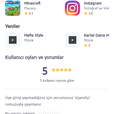
Minecraft
Instagram
Macera
Fotoğraf ve Video
4.3
3.8
Yeniler
Mafia Style
Kartal Dansı Müz
Müzik
Müzik
5
Kullanıcı oyları ve yorumlar
5
5 kullanıcı oyuna göre
Üye girişi yapmadığınız için yorumunuz 'ziyaretçi'
rumuzuyla yayınlanır.
Bu oyunu oylayın: