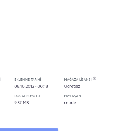
I
EKLENME TARIHI
MAĞAZA LISANSI
08.10.2012 - 00:18
Ücretsiz
DOSYA BOYUTU
PAYLAŞAN
9.57 MB
cepde