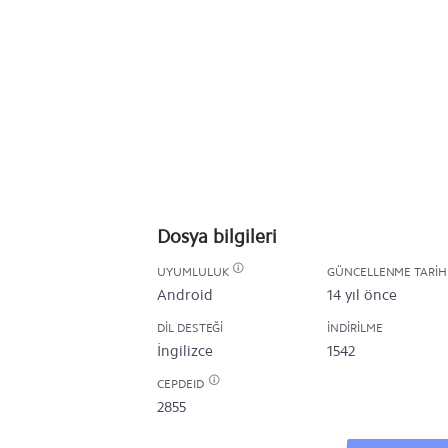
Dosya bilgileri
UYUMLULUK
GÜNCELLENME TARIH
Android
14 yıl önce
DIL DESTEĞI
İNDIRILME
İngilizce
1542
CEPDEID
2855