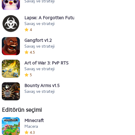
Savaş ve strateji
Lapse: A Forgotten Future
Savaş ve strateji
4
Gangfort v1.2
Savaş ve strateji
4.5
Art of War 3: PvP RTS
Savaş ve strateji
5
Bounty Arms v1.5
Savaş ve strateji
Editörün seçimi
Minecraft
Macera
4.3