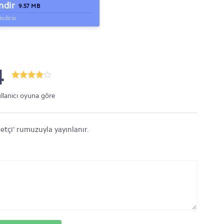
ndir
9.57 MB
indirin
4
ullanıcı oyuna göre
etçi' rumuzuyla yayınlanır.