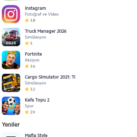
Instagram
Fotoğraf ve Video
3.8
Truck Manager 2026
Simülasyon
5
Fortnite
Aksiyon
3.6
Cargo Simulator 2021: Türkiye
Simülasyon
3.2
Kafa Topu 2
Spor
2.9
Yeniler
Mafia Style