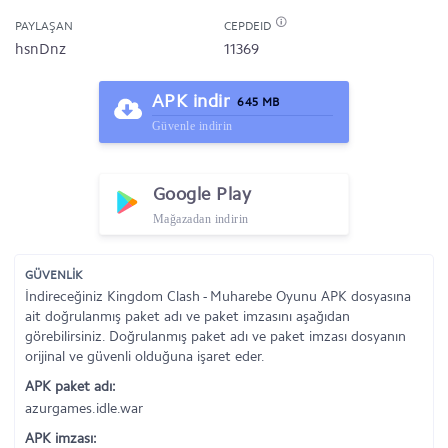
PAYLAŞAN
CEPDEID
hsnDnz
11369
APK indir
645 MB
Güvenle indirin
Google Play
Mağazadan indirin
GÜVENLİK
İndireceğiniz Kingdom Clash - Muharebe Oyunu APK dosyasına
ait doğrulanmış paket adı ve paket imzasını aşağıdan
görebilirsiniz. Doğrulanmış paket adı ve paket imzası dosyanın
orijinal ve güvenli olduğuna işaret eder.
APK paket adı:
azurgames.idle.war
APK imzası: