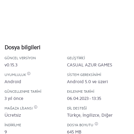
Dosya bilgileri
GÜNCEL VERSIYON
GELIŞTIRICI
v0.15.3
CASUAL AZUR GAMES
UYUMLULUK
SISTEM GEREKSINIMI
Android
Android 5.0 ve üzeri
GÜNCELLENME TARIHI
EKLENME TARIHI
3 yıl önce
06.04.2023 - 13:35
MAĞAZA LISANSI
DIL DESTEĞI
Ücretsiz
Türkçe, İngilizce, Diğer
İNDIRILME
DOSYA BOYUTU
9
645 MB