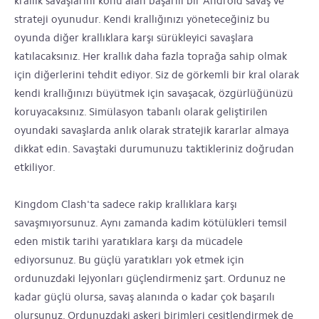
krallık savaşlarını konu alan başarılı bir Android savaş ve
strateji oyunudur. Kendi krallığınızı yöneteceğiniz bu
oyunda diğer krallıklara karşı sürükleyici savaşlara
katılacaksınız. Her krallık daha fazla toprağa sahip olmak
için diğerlerini tehdit ediyor. Siz de görkemli bir kral olarak
kendi krallığınızı büyütmek için savaşacak, özgürlüğünüzü
koruyacaksınız. Simülasyon tabanlı olarak geliştirilen
oyundaki savaşlarda anlık olarak stratejik kararlar almaya
dikkat edin. Savaştaki durumunuzu taktikleriniz doğrudan
etkiliyor.
Kingdom Clash'ta sadece rakip krallıklara karşı
savaşmıyorsunuz. Aynı zamanda kadim kötülükleri temsil
eden mistik tarihi yaratıklara karşı da mücadele
ediyorsunuz. Bu güçlü yaratıkları yok etmek için
ordunuzdaki lejyonları güçlendirmeniz şart. Ordunuz ne
kadar güçlü olursa, savaş alanında o kadar çok başarılı
olursunuz. Ordunuzdaki askeri birimleri çeşitlendirmek de