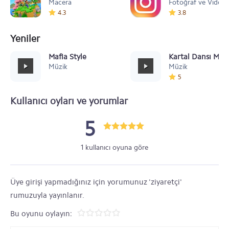
Macera
Fotoğraf ve Video
4.3
3.8
Yeniler
Mafia Style
Kartal Dansı Müz
Müzik
Müzik
5
Kullanıcı oyları ve yorumlar
5
1 kullanıcı oyuna göre
Üye girişi yapmadığınız için yorumunuz 'ziyaretçi'
rumuzuyla yayınlanır.
Bu oyunu oylayın: