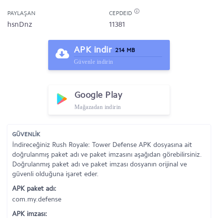
PAYLAŞAN
CEPDEID
hsnDnz
11381
APK indir
214 MB
Güvenle indirin
Google Play
Mağazadan indirin
GÜVENLİK
İndireceğiniz Rush Royale: Tower Defense APK dosyasına ait
doğrulanmış paket adı ve paket imzasını aşağıdan görebilirsiniz.
Doğrulanmış paket adı ve paket imzası dosyanın orijinal ve
güvenli olduğuna işaret eder.
APK paket adı:
com.my.defense
APK imzası: