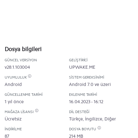
Dosya bilgileri
GÜNCEL VERSIYON
GELIŞTIRICI
v28.1.103004
UPWAKE.ME
UYUMLULUK
SISTEM GEREKSINIMI
Android
Android 7.0 ve üzeri
GÜNCELLENME TARIHI
EKLENME TARIHI
1 yıl önce
16.04.2023 - 16:12
MAĞAZA LISANSI
DIL DESTEĞI
Ücretsiz
Türkçe, İngilizce, Diğer
İNDIRILME
DOSYA BOYUTU
87
214 MB