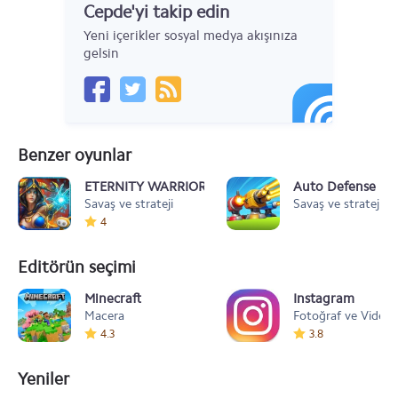
Cepde'yi takip edin
Yeni içerikler sosyal medya akışınıza
gelsin
Benzer oyunlar
ETERNITY WARRIORS 3
Auto Defense
Savaş ve strateji
Savaş ve strateji
4
Editörün seçimi
Minecraft
Instagram
Macera
Fotoğraf ve Video
4.3
3.8
Yeniler