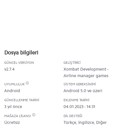
Dosya bilgileri
GÜNCEL VERSIYON
GELIŞTIRICI
v2.7.4
Xombat Development -
Airline manager games
UYUMLULUK
SISTEM GEREKSINIMI
Android
Android 5.0 ve üzeri
GÜNCELLENME TARIHI
EKLENME TARIHI
3 yıl önce
04.01.2023 - 14:31
MAĞAZA LISANSI
DIL DESTEĞI
Ücretsiz
Türkçe, İngilizce, Diğer