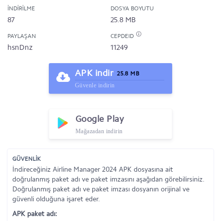
İNDIRILME
DOSYA BOYUTU
87
25.8 MB
PAYLAŞAN
CEPDEID
hsnDnz
11249
APK indir
25.8 MB
Güvenle indirin
Google Play
Mağazadan indirin
GÜVENLİK
İndireceğiniz Airline Manager 2024 APK dosyasına ait
doğrulanmış paket adı ve paket imzasını aşağıdan görebilirsiniz.
Doğrulanmış paket adı ve paket imzası dosyanın orijinal ve
güvenli olduğuna işaret eder.
APK paket adı: