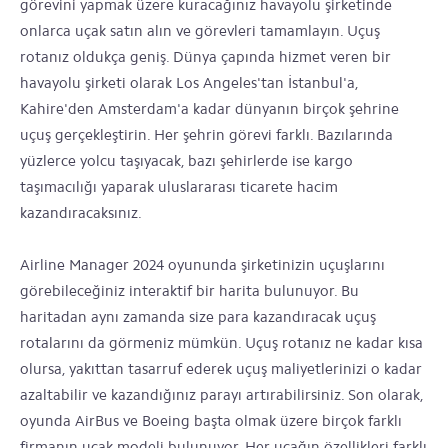
görevini yapmak üzere kuracağınız havayolu şirketinde
onlarca uçak satın alın ve görevleri tamamlayın. Uçuş
rotanız oldukça geniş. Dünya çapında hizmet veren bir
havayolu şirketi olarak Los Angeles'tan İstanbul'a,
Kahire'den Amsterdam'a kadar dünyanın birçok şehrine
uçuş gerçekleştirin. Her şehrin görevi farklı. Bazılarında
yüzlerce yolcu taşıyacak, bazı şehirlerde ise kargo
taşımacılığı yaparak uluslararası ticarete hacim
kazandıracaksınız.
Airline Manager 2024 oyununda şirketinizin uçuşlarını
görebileceğiniz interaktif bir harita bulunuyor. Bu
haritadan aynı zamanda size para kazandıracak uçuş
rotalarını da görmeniz mümkün. Uçuş rotanız ne kadar kısa
olursa, yakıttan tasarruf ederek uçuş maliyetlerinizi o kadar
azaltabilir ve kazandığınız parayı artırabilirsiniz. Son olarak,
oyunda AirBus ve Boeing başta olmak üzere birçok farklı
firmanın uçak modeli bulunuyor. Her uçağın özellikleri farklı