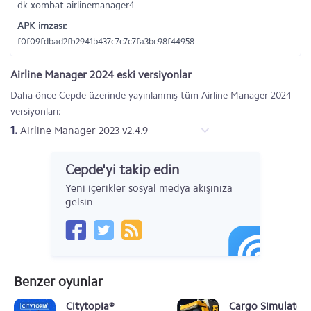
dk.xombat.airlinemanager4
APK imzası:
f0f09fdbad2fb2941b437c7c7c7fa3bc98f44958
Airline Manager 2024 eski versiyonlar
Daha önce Cepde üzerinde yayınlanmış tüm Airline Manager 2024
versiyonları:
1.
Airline Manager 2023 v2.4.9
Cepde'yi takip edin
Yeni içerikler sosyal medya akışınıza
gelsin
Benzer oyunlar
Citytopia®
Cargo Simulator 