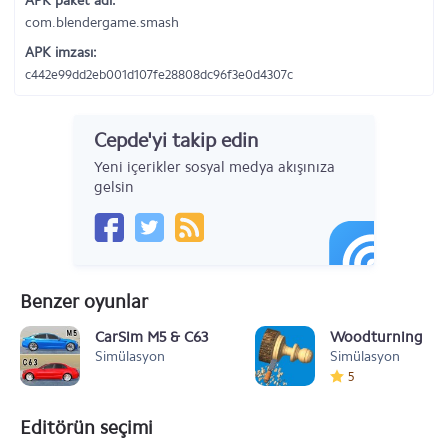
APK paket adı:
com.blendergame.smash
APK imzası:
c442e99dd2eb001d107fe28808dc96f3e0d4307c
Cepde'yi takip edin
Yeni içerikler sosyal medya akışınıza
gelsin
Benzer oyunlar
CarSim M5 & C63
Woodturning
Simülasyon
Simülasyon
5
Editörün seçimi