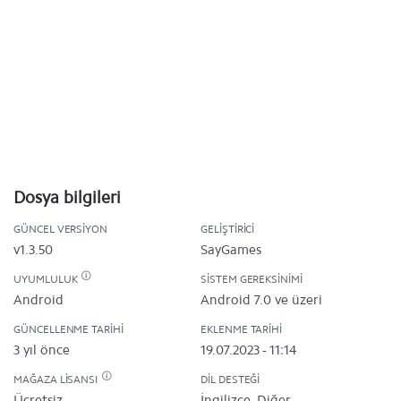
Dosya bilgileri
GÜNCEL VERSIYON
GELIŞTIRICI
v1.3.50
SayGames
UYUMLULUK
SISTEM GEREKSINIMI
Android
Android 7.0 ve üzeri
GÜNCELLENME TARIHI
EKLENME TARIHI
3 yıl önce
19.07.2023 - 11:14
MAĞAZA LISANSI
DIL DESTEĞI
Ücretsiz
İngilizce, Diğer