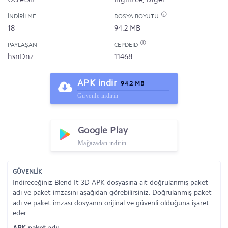
İNDIRILME
DOSYA BOYUTU
18
94.2 MB
PAYLAŞAN
CEPDEID
hsnDnz
11468
APK indir
94.2 MB
Güvenle indirin
Google Play
Mağazadan indirin
GÜVENLİK
İndireceğiniz Blend It 3D APK dosyasına ait doğrulanmış paket
adı ve paket imzasını aşağıdan görebilirsiniz. Doğrulanmış paket
adı ve paket imzası dosyanın orijinal ve güvenli olduğuna işaret
eder.