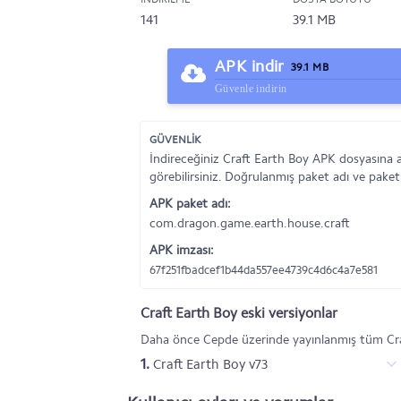
141
39.1 MB
APK indir
39.1 MB
Güvenle indirin
GÜVENLİK
İndireceğiniz Craft Earth Boy APK dosyasına 
görebilirsiniz. Doğrulanmış paket adı ve paket
APK paket adı:
com.dragon.game.earth.house.craft
APK imzası:
67f251fbadcef1b44da557ee4739c4d6c4a7e581
Craft Earth Boy eski versiyonlar
Daha önce Cepde üzerinde yayınlanmış tüm Craf
1.
Craft Earth Boy v73