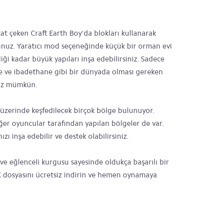
kat çeken Craft Earth Boy'da blokları kullanarak
rsunuz. Yaratıcı mod seçeneğinde küçük bir orman evi
liği kadar büyük yapıları inşa edebilirsiniz. Sadece
kale ve ibadethane gibi bir dünyada olması gereken
niz mümkün.
üzerinde keşfedilecek birçok bölge bulunuyor.
iğer oyuncular tarafından yapılan bölgeler de var.
ızı inşa edebilir ve destek olabilirsiniz.
i ve eğlenceli kurgusu sayesinde oldukça başarılı bir
 dosyasını ücretsiz indirin ve hemen oynamaya