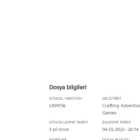
Dosya bilgileri
GÜNCEL VERSIYON
GELIŞTIRICI
v309736
Crafting Adventu
Games
GÜNCELLENME TARIHI
EKLENME TARIHI
3 yıl önce
04.02.2022 - 20:14
İNDIRILME
DOSYA BOYUTU