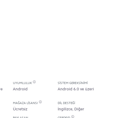
UYUMLULUK
SISTEM GEREKSINIMI
re
Android
Android 6.0 ve üzeri
MAĞAZA LISANSI
DIL DESTEĞI
Ücretsiz
İngilizce, Diğer
PAYLAŞAN
CEPDEID