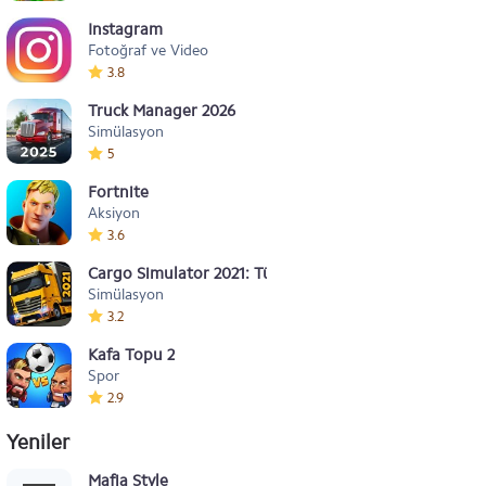
Instagram
Fotoğraf ve Video
3.8
Truck Manager 2026
Simülasyon
5
Fortnite
Aksiyon
3.6
Cargo Simulator 2021: Türkiye
Simülasyon
3.2
Kafa Topu 2
Spor
2.9
Yeniler
Mafia Style