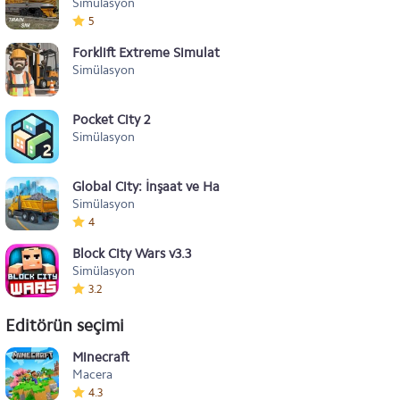
Simülasyon
5
Forklift Extreme Simulator 2
Simülasyon
Pocket City 2
Simülasyon
Global City: İnşaat ve Hasat
Simülasyon
4
Block City Wars v3.3
Simülasyon
3.2
Editörün seçimi
Minecraft
Macera
4.3