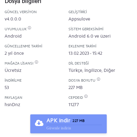
Dosya bilgileri
GÜNCEL VERSIYON
GELIŞTIRICI
v4.0.0.0
Appsulove
UYUMLULUK
SISTEM GEREKSINIMI
Android
Android 6.0 ve üzeri
GÜNCELLENME TARIHI
EKLENME TARIHI
2 yıl önce
13.02.2023 - 15:42
MAĞAZA LISANSI
DIL DESTEĞI
Ücretsiz
Türkçe, İngilizce, Diğer
İNDIRILME
DOSYA BOYUTU
53
227 MB
PAYLAŞAN
CEPDEID
hsnDnz
11277
APK indir
227 MB
Güvenle indirin