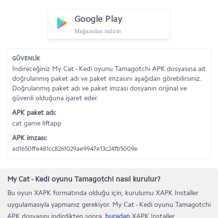
Google Play
Mağazadan indirin
GÜVENLİK
İndireceğiniz My Cat - Kedi oyunu Tamagotchi APK dosyasına ait
doğrulanmış paket adı ve paket imzasını aşağıdan görebilirsiniz.
Doğrulanmış paket adı ve paket imzası dosyanın orijinal ve
güvenli olduğuna işaret eder.
APK paket adı:
cat.game.liftapp
APK imzası:
ad1650ffe481cc8261029ae9947e13c24fb5009e
My Cat - Kedi oyunu Tamagotchi nasıl kurulur?
Bu oyun XAPK formatında olduğu için, kurulumu XAPK Installer
uygulamasıyla yapmanız gerekiyor. My Cat - Kedi oyunu Tamagotchi
APK dosyasını indirdikten sonra,
buradan
XAPK Installer