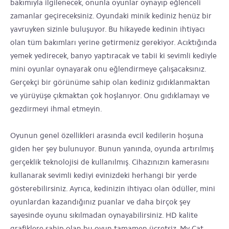
bakımıyla ilgilenecek, onunla oyunlar oynayıp eğlenceli
zamanlar geçireceksiniz. Oyundaki minik kediniz henüz bir
yavruyken sizinle buluşuyor. Bu hikayede kedinin ihtiyacı
olan tüm bakımları yerine getirmeniz gerekiyor. Acıktığında
yemek yedirecek, banyo yaptıracak ve tabii ki sevimli kediyle
mini oyunlar oynayarak onu eğlendirmeye çalışacaksınız.
Gerçekçi bir görünüme sahip olan kediniz gıdıklanmaktan
ve yürüyüşe çıkmaktan çok hoşlanıyor. Onu gıdıklamayı ve
gezdirmeyi ihmal etmeyin.
Oyunun genel özellikleri arasında evcil kedilerin hoşuna
giden her şey bulunuyor. Bunun yanında, oyunda artırılmış
gerçeklik teknolojisi de kullanılmış. Cihazınızın kamerasını
kullanarak sevimli kediyi evinizdeki herhangi bir yerde
gösterebilirsiniz. Ayrıca, kedinizin ihtiyacı olan ödüller, mini
oyunlardan kazandığınız puanlar ve daha birçok şey
sayesinde oyunu sıkılmadan oynayabilirsiniz. HD kalite
grafiklere sahip olan bu oyun tamamen ücretsiz. My Cat