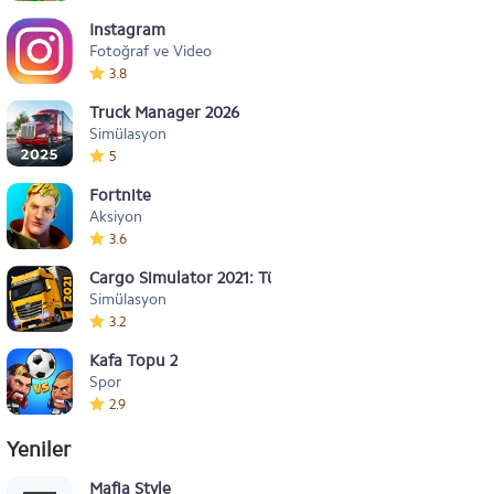
Instagram
Fotoğraf ve Video
3.8
Truck Manager 2026
Simülasyon
5
Fortnite
Aksiyon
3.6
Cargo Simulator 2021: Türkiye
Simülasyon
3.2
Kafa Topu 2
Spor
2.9
Yeniler
Mafia Style