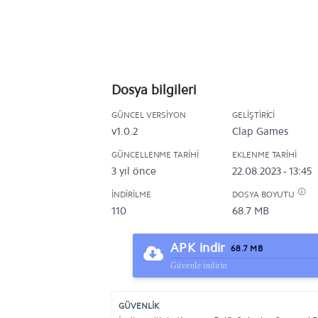
Dosya bilgileri
GÜNCEL VERSIYON
GELIŞTIRICI
v1.0.2
Clap Games
GÜNCELLENME TARIHI
EKLENME TARIHI
3 yıl önce
22.08.2023 - 13:45
İNDIRILME
DOSYA BOYUTU
110
68.7 MB
APK indir
68.7 MB
Güvenle indirin
GÜVENLİK