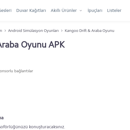
Sesleri
Duvar Kağıtları
Akıllı Ürünler
İpuçları
Listeler
rı
Android Simülasyon Oyunları
Kangoo Drift & Araba Oyunu
 Araba Oyunu APK
onsorlu bağlantılar
ma
şoförlüğünüzü konuşturacaksınız.