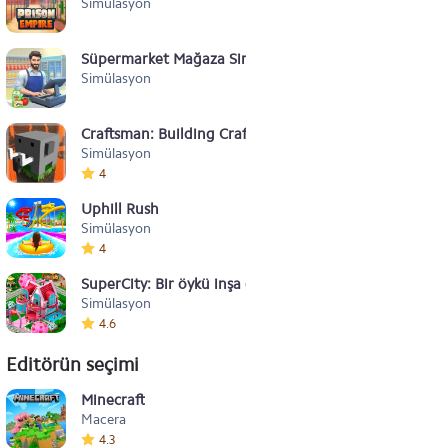
Simülasyon
Süpermarket Mağaza Simülatörü
Simülasyon
Craftsman: Building Craft
Simülasyon
4
Uphill Rush
Simülasyon
4
SuperCity: Bir öykü inşa edin!
Simülasyon
4.6
Editörün seçimi
Minecraft
Macera
4.3