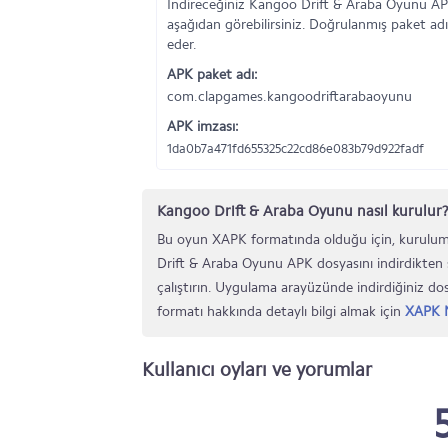
İndireceğiniz Kangoo Drift & Araba Oyunu APK
aşağıdan görebilirsiniz. Doğrulanmış paket adı
eder.
APK paket adı:
com.clapgames.kangoodriftarabaoyunu
APK imzası:
1da0b7a471fd655325c22cd86e083b79d922fadf
Kangoo Drift & Araba Oyunu nasıl kurulur
Bu oyun XAPK formatında olduğu için, kurulum
Drift & Araba Oyunu APK dosyasını indirdikten
çalıştırın. Uygulama arayüzünde indirdiğiniz d
formatı hakkında detaylı bilgi almak için
XAPK N
Kullanıcı oyları ve yorumlar