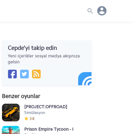
Cepde'yi takip edin
Yeni içerikler sosyal medya akışınıza
gelsin
Benzer oyunlar
[PROJECT:OFFROAD]
Simülasyon
3.8
Prison Empire Tycoon - Idle Game