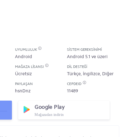
UYUMLULUK
SISTEM GEREKSINIMI
Android
Android 5.1 ve üzeri
MAĞAZA LISANSI
DIL DESTEĞI
Ücretsiz
Türkçe, İngilizce, Diğer
PAYLAŞAN
CEPDEID
hsnDnz
11489
Google Play
Mağazadan indirin