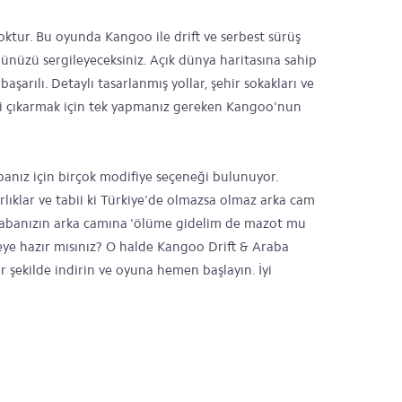
ktur. Bu oyunda Kangoo ile drift ve serbest sürüş
ünüzü sergileyeceksiniz. Açık dünya haritasına sahip
şarılı. Detaylı tasarlanmış yollar, şehir sokakları ve
ni çıkarmak için tek yapmanız gereken Kangoo'nun
nız için birçok modifiye seçeneği bulunuyor.
arlıklar ve tabii ki Türkiye'de olmazsa olmaz arka cam
 Arabanızın arka camına 'ölüme gidelim de mazot mu
ye hazır mısınız? O halde Kangoo Drift & Araba
 şekilde indirin ve oyuna hemen başlayın. İyi