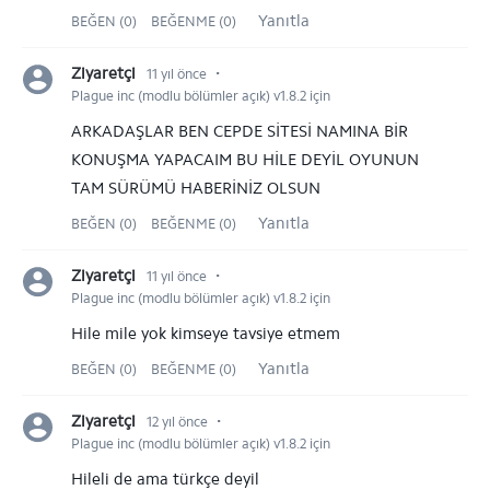
Yanıtla
BEĞEN (0)
BEĞENME (0)
⋅
Ziyaretçi
11 yıl önce
Plague inc (modlu bölümler açık) v1.8.2 için
ARKADAŞLAR BEN CEPDE SİTESİ NAMINA BİR
KONUŞMA YAPACAIM BU HİLE DEYİL OYUNUN
TAM SÜRÜMÜ HABERİNİZ OLSUN
Yanıtla
BEĞEN (0)
BEĞENME (0)
⋅
Ziyaretçi
11 yıl önce
Plague inc (modlu bölümler açık) v1.8.2 için
Hile mile yok kimseye tavsiye etmem
Yanıtla
BEĞEN (0)
BEĞENME (0)
⋅
Ziyaretçi
12 yıl önce
Plague inc (modlu bölümler açık) v1.8.2 için
Hileli de ama türkçe deyil