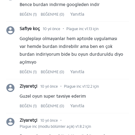
Bence burdan indirme googleden indir
Yanıtla
BEĞEN (1)
BEĞENME (0)
⋅
Safiye koç
10 yıl önce
Plague inc v1.13 için
Gogleplayı olmayanlar hem aptoide uygulaması
var hemde burdan indirebilir ama ben en çok
burdan indiriyorum bide bu oyun durduruldu diyo
açılmıyo
Yanıtla
BEĞEN (1)
BEĞENME (0)
⋅
Ziyaretçi
10 yıl önce
Plague inc v1.12.2 için
Guzel oyun super tavsiye ederim
Yanıtla
BEĞEN (1)
BEĞENME (0)
⋅
Ziyaretçi
10 yıl önce
Plague inc (modlu bölümler açık) v1.8.2 için