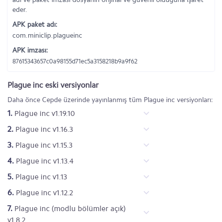
eder.
APK paket adı:
com.miniclip.plagueinc
APK imzası:
87615343657c0a98155d71ec5a3158218b9a9f62
Plague inc eski versiyonlar
Daha önce Cepde üzerinde yayınlanmış tüm Plague inc versiyonları:
1.
Plague inc v1.19.10
2.
Plague inc v1.16.3
3.
Plague inc v1.15.3
4.
Plague inc v1.13.4
5.
Plague inc v1.13
6.
Plague inc v1.12.2
7.
Plague inc (modlu bölümler açık)
v1.8.2