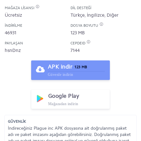
MAĞAZA LISANSI
DIL DESTEĞI
Ücretsiz
Türkçe, İngilizce, Diğer
İNDIRILME
DOSYA BOYUTU
46931
123 MB
PAYLAŞAN
CEPDEID
hsnDnz
7144
APK indir
123 MB
Güvenle indirin
Google Play
Mağazadan indirin
GÜVENLİK
İndireceğiniz Plague inc APK dosyasına ait doğrulanmış paket
adı ve paket imzasını aşağıdan görebilirsiniz. Doğrulanmış paket
adı ve paket imzası dosyanın orijinal ve güvenli olduğuna işaret