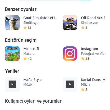
Benzer oyunlar
Goat Simulator v1.1.4
Off Road 4x4 Dri
Simülasyon
Simülasyon
3.1
5
Editörün seçimi
Minecraft
Instagram
Macera
Fotoğraf ve Video
4.3
3.8
Yeniler
Mafia Style
Kartal Dansı Müz
Müzik
Müzik
5
Kullanıcı oyları ve yorumlar