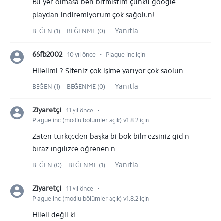
Bu yer olmasa ben bitmistim çünkü google
playdan indiremiyorum çok sağolun!
Yanıtla
BEĞEN (1)
BEĞENME (0)
⋅
66fb2002
10 yıl önce
Plague inc için
Hilelimi ? Siteniz çok işime yarıyor çok saolun
Yanıtla
BEĞEN (1)
BEĞENME (0)
⋅
Ziyaretçi
11 yıl önce
Plague inc (modlu bölümler açık) v1.8.2 için
Zaten türkçeden başka bi bok bilmezsiniz gidin
biraz ingilizce öğrenenin
Yanıtla
BEĞEN (0)
BEĞENME (1)
⋅
Ziyaretçi
11 yıl önce
Plague inc (modlu bölümler açık) v1.8.2 için
Hileli değil ki