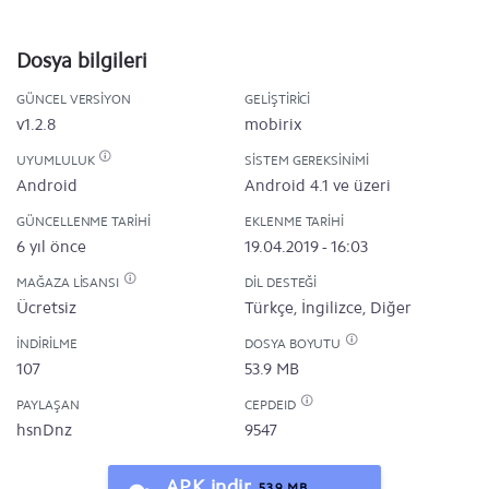
Dosya bilgileri
GÜNCEL VERSIYON
GELIŞTIRICI
v1.2.8
mobirix
UYUMLULUK
SISTEM GEREKSINIMI
Android
Android 4.1 ve üzeri
GÜNCELLENME TARIHI
EKLENME TARIHI
6 yıl önce
19.04.2019 - 16:03
MAĞAZA LISANSI
DIL DESTEĞI
Ücretsiz
Türkçe, İngilizce, Diğer
İNDIRILME
DOSYA BOYUTU
107
53.9 MB
PAYLAŞAN
CEPDEID
hsnDnz
9547
APK indir
53.9 MB