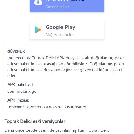
Güvenle indirin
Google Play
Mağazadan indirin
GÜVENLİK
İndireceğiniz Toprak Delici APK dosyasına ait doğrulanmış paket
adı ve paket imzasını aşağıdan görebilirsiniz. Doğrulanmış paket
adı ve paket imzası dosyanın orijinal ve güvenli olduğuna işaret
eder.
APK paket adı:
com.mobirix.gd
APK imzası:
0c8b88e71b325cebd73bf3f8f92003050b7e4d25
Toprak Delici eski versiyonlar
Daha önce Cepde üzerinde yayınlanmış tüm Toprak Delici