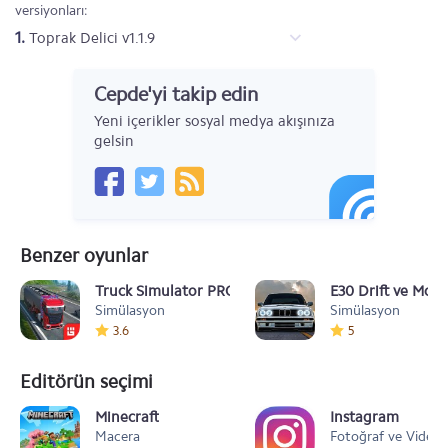
versiyonları:
1.
Toprak Delici v1.1.9
Cepde'yi takip edin
Yeni içerikler sosyal medya akışınıza
gelsin
Benzer oyunlar
Truck Simulator PRO Europe
E30 Drift ve Modi
Simülasyon
Simülasyon
3.6
5
Editörün seçimi
Minecraft
Instagram
Macera
Fotoğraf ve Video