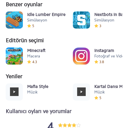
Benzer oyunlar
Idle Lumber Empire
Nextbots In Bac
Simülasyon
Simülasyon
5
3
Editörün seçimi
Minecraft
Instagram
Macera
Fotoğraf ve Video
4.3
3.8
Yeniler
Mafia Style
Kartal Dansı Müz
Müzik
Müzik
5
Kullanıcı oyları ve yorumlar
4