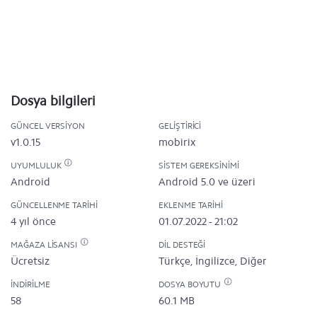
Dosya bilgileri
GÜNCEL VERSIYON
GELIŞTIRICI
v1.0.15
mobirix
UYUMLULUK
SISTEM GEREKSINIMI
Android
Android 5.0 ve üzeri
GÜNCELLENME TARIHI
EKLENME TARIHI
4 yıl önce
01.07.2022 - 21:02
MAĞAZA LISANSI
DIL DESTEĞI
Ücretsiz
Türkçe, İngilizce, Diğer
İNDIRILME
DOSYA BOYUTU
58
60.1 MB