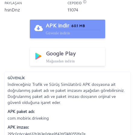
PAYLAŞAN
CEPDEID
hsnDnz
11074
APK indir
60.1 MB
Güvenle indirin
Google Play
Mağazadan indirin
GÜVENLİK
İndireceğiniz Trafik ve Sürüş Simülatörü APK dosyasına ait
doğrulanmış paket adı ve paket imzasını aşağıdan görebilirsiniz.
Doğrulanmış paket adı ve paket imzası dosyanın orijinal ve
güvenli olduğuna işaret eder.
APK paket adı:
com.mobirix.driveking
APK imzası:
295c0c6cc4e632b363e0dea9f426f7480551fe7e