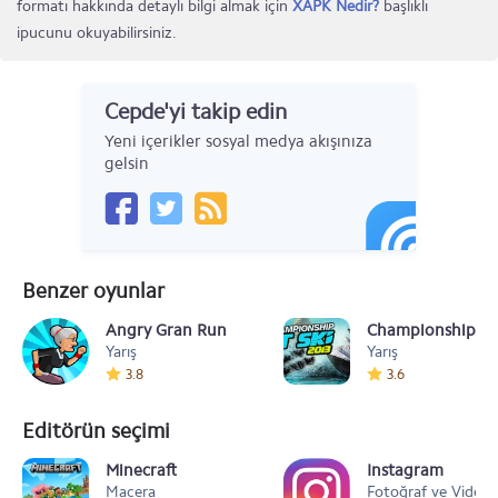
formatı hakkında detaylı bilgi almak için
XAPK Nedir?
başlıklı
ipucunu okuyabilirsiniz.
Cepde'yi takip edin
Yeni içerikler sosyal medya akışınıza
gelsin
Benzer oyunlar
Angry Gran Run
Championship Jet 
Yarış
Yarış
3.8
3.6
Editörün seçimi
Minecraft
Instagram
Macera
Fotoğraf ve Video