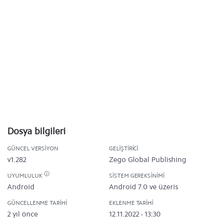
Dosya bilgileri
GÜNCEL VERSIYON
GELIŞTIRICI
v1.282
Zego Global Publishing
UYUMLULUK
SISTEM GEREKSINIMI
Android
Android 7.0 ve üzeris
GÜNCELLENME TARIHI
EKLENME TARIHI
2 yıl önce
12.11.2022 - 13:30