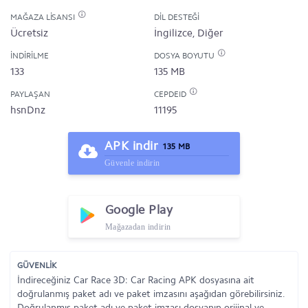
MAĞAZA LISANSI
DIL DESTEĞI
Ücretsiz
İngilizce, Diğer
İNDIRILME
DOSYA BOYUTU
133
135 MB
PAYLAŞAN
CEPDEID
hsnDnz
11195
APK indir
135 MB
Güvenle indirin
Google Play
Mağazadan indirin
GÜVENLİK
İndireceğiniz Car Race 3D: Car Racing APK dosyasına ait
doğrulanmış paket adı ve paket imzasını aşağıdan görebilirsiniz.
Doğrulanmış paket adı ve paket imzası dosyanın orijinal ve