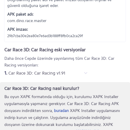
güvenli olduğuna işaret eder.
APK paket adı:
com.dino.race.master
APK imzası:
29b7cba30e2ea80e7e6ad3b188ff8fb0ca2ca29f
Car Race 3D: Car Racing eski versiyonlar
Daha önce Cepde üzerinde yayınlanmış tüm Car Race 3D: Car
Racing versiyonları:
1.
Car Race 3D: Car Racing v1.91
Car Race 3D: Car Racing nasıl kurulur?
Bu oyun XAPK formatında olduğu için, kurulumu XAPK Installer
uygulamasıyla yapmanız gerekiyor. Car Race 3D: Car Racing APK
dosyasını indirdikten sonra,
buradan
XAPK Installer uygulamasını
indirip kurun ve çalıştırın. Uygulama arayüzünde indirdiğiniz
dosyanın üzerine dokunarak kurulumu başlatabilirsiniz. XAPK