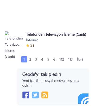
Telefondan Televizyon İzleme (Canlı)
İnternet
3.1
1
2
3
4
5
6
112
113
İleri
Cepde'yi takip edin
Yeni içerikler sosyal medya akışınıza
gelsin