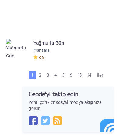
Yağmurlu Gün
Manzara
3.5
1
2
3
4
5
6
13
14
İleri
Cepde'yi takip edin
Yeni içerikler sosyal medya akışınıza
gelsin