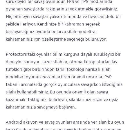
sürükleyici bir savaş oyunudur. FPS ve TPS modlarında
oynanan savaşlarda rakiplerinizi yok etmekle görevlisiniz.
Hiç bitmeyen savaşlar yüksek tempoda ve heyecan dolu bir
şekilde ilerliyor. Kendinize bir kahraman seçerek
başlayacağınız oyunda onlarca silah modeli ve
kahramanınız için özelleştirme seçeneği bulunuyor.
Protectors'taki oyunlar bilim kurguya dayalı sürükleyici bir
deneyim sunuyor. Lazer silahlar, otomatik top atarlar, lav
tüfekleri gibi birbirinden farklı teknoloji harikası silah
modelleri oyunun zevkini artıran önemli unsurlar. PvP
tabanlı arenalarda gerçek oyunculara savaşırken istediğiniz
silahı kullanabilirsiniz. Bu oyunda önemli olan savaşı
kazanmak. Taktiğinizi belirleyin, silahlarınızı seçin ve eşsiz
kahramanınızla savaşmaya başlayın.
Android aksiyon ve savaş oyunları arasında yer alan bu oyun
kısa sürede milyonlarca oyun severin beğenisini kazanmayı