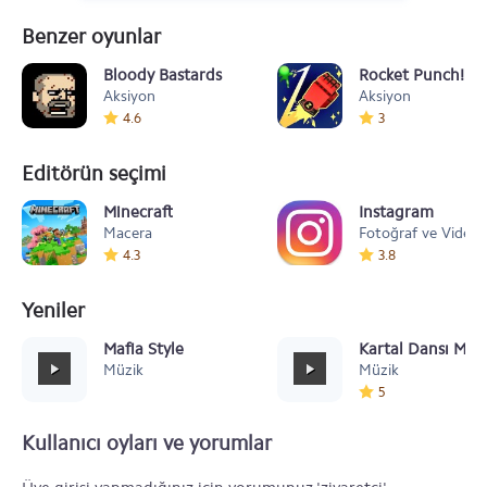
Benzer oyunlar
Bloody Bastards
Rocket Punch!
Aksiyon
Aksiyon
4.6
3
Editörün seçimi
Minecraft
Instagram
Macera
Fotoğraf ve Video
4.3
3.8
Yeniler
Mafia Style
Kartal Dansı Müz
Müzik
Müzik
5
Kullanıcı oyları ve yorumlar