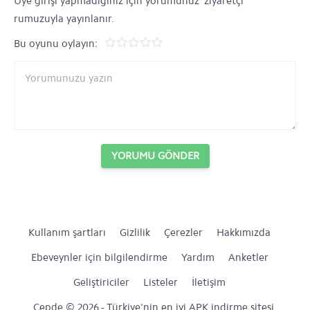
Üye girişi yapmadığınız için yorumunuz 'ziyaretçi'
rumuzuyla yayınlanır.
Bu oyunu oylayın:
YORUMU GÖNDER
Kullanım şartları
Gizlilik
Çerezler
Hakkımızda
Ebeveynler için bilgilendirme
Yardım
Anketler
Geliştiriciler
Listeler
İletişim
Cepde © 2026 - Türkiye'nin en iyi APK indirme sitesi.