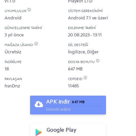
v1.1.0
Playkot LTD
UYUMLULUK
SISTEM GEREKSINIMI
Android
Android 7.1 ve üzeri
GÜNCELLENME TARIHI
EKLENME TARIHI
3 yıl önce
20.08.2023 - 13:11
MAĞAZA LISANSI
DIL DESTEĞI
Ücretsiz
İngilizce, Diğer
İNDIRILME
DOSYA BOYUTU
18
647 MB
PAYLAŞAN
CEPDEID
hsnDnz
11485
APK indir
647 MB
Güvenle indirin
Google Play