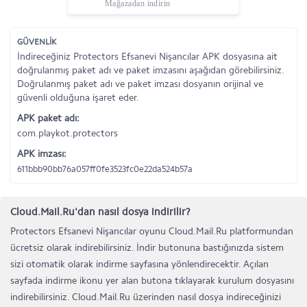
Mağazadan indirin
GÜVENLİK
İndireceğiniz Protectors Efsanevi Nişancılar APK dosyasına ait
doğrulanmış paket adı ve paket imzasını aşağıdan görebilirsiniz.
Doğrulanmış paket adı ve paket imzası dosyanın orijinal ve
güvenli olduğuna işaret eder.
APK paket adı:
com.playkot.protectors
APK imzası:
611bbb90bb76a057ff0fe3523fc0e22da524b57a
Cloud.Mail.Ru'dan nasıl dosya indirilir?
Protectors Efsanevi Nişancılar oyunu Cloud.Mail.Ru platformundan
ücretsiz olarak indirebilirsiniz. İndir butonuna bastığınızda sistem
sizi otomatik olarak indirme sayfasına yönlendirecektir. Açılan
sayfada indirme ikonu yer alan butona tıklayarak kurulum dosyasını
indirebilirsiniz. Cloud.Mail.Ru üzerinden nasıl dosya indireceğinizi