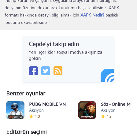
indirip kurun ve çalıştırın. Uygulama arayüzünde indirdiğiniz
dosyanın üzerine dokunarak kurulumu başlatabilirsiniz. XAPK
formatı hakkında detaylı bilgi almak için
XAPK Nedir?
başlıklı
ipucunu okuyabilirsiniz.
Cepde'yi takip edin
Yeni içerikler sosyal medya akışınıza
gelsin
Benzer oyunlar
PUBG MOBILE VN
Söz - Online Mult
Aksiyon
Aksiyon
4.0
4.3
Editörün seçimi