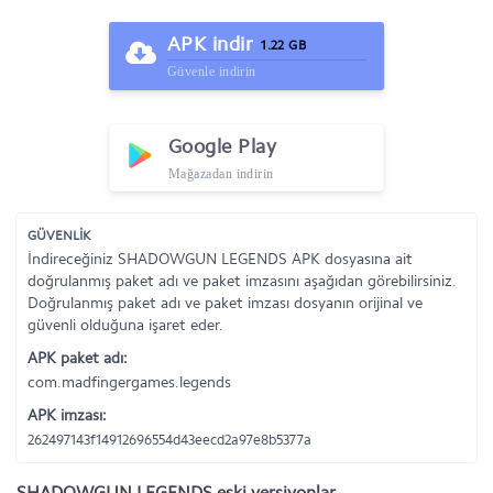
APK indir
1.22 GB
Güvenle indirin
Google Play
Mağazadan indirin
GÜVENLİK
İndireceğiniz SHADOWGUN LEGENDS APK dosyasına ait
doğrulanmış paket adı ve paket imzasını aşağıdan görebilirsiniz.
Doğrulanmış paket adı ve paket imzası dosyanın orijinal ve
güvenli olduğuna işaret eder.
APK paket adı:
com.madfingergames.legends
APK imzası:
262497143f14912696554d43eecd2a97e8b5377a
SHADOWGUN LEGENDS eski versiyonlar