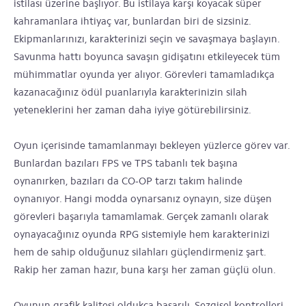
istilası üzerine başlıyor. Bu istilaya karşı koyacak süper
kahramanlara ihtiyaç var, bunlardan biri de sizsiniz.
Ekipmanlarınızı, karakterinizi seçin ve savaşmaya başlayın.
Savunma hattı boyunca savaşın gidişatını etkileyecek tüm
mühimmatlar oyunda yer alıyor. Görevleri tamamladıkça
kazanacağınız ödül puanlarıyla karakterinizin silah
yeteneklerini her zaman daha iyiye götürebilirsiniz.
Oyun içerisinde tamamlanmayı bekleyen yüzlerce görev var.
Bunlardan bazıları FPS ve TPS tabanlı tek başına
oynanırken, bazıları da CO-OP tarzı takım halinde
oynanıyor. Hangi modda oynarsanız oynayın, size düşen
görevleri başarıyla tamamlamak. Gerçek zamanlı olarak
oynayacağınız oyunda RPG sistemiyle hem karakterinizi
hem de sahip olduğunuz silahları güçlendirmeniz şart.
Rakip her zaman hazır, buna karşı her zaman güçlü olun.
Oyunun grafik kalitesi oldukça başarılı. Sezgisel kontrolleri