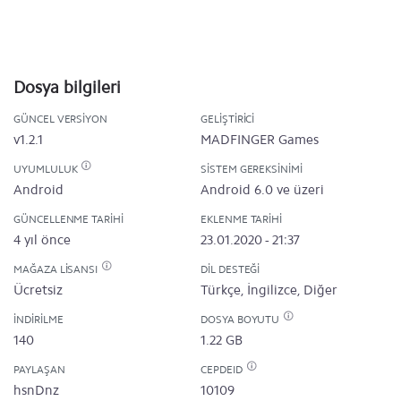
Dosya bilgileri
GÜNCEL VERSIYON
GELIŞTIRICI
v1.2.1
MADFINGER Games
UYUMLULUK
SISTEM GEREKSINIMI
Android
Android 6.0 ve üzeri
GÜNCELLENME TARIHI
EKLENME TARIHI
4 yıl önce
23.01.2020 - 21:37
MAĞAZA LISANSI
DIL DESTEĞI
Ücretsiz
Türkçe, İngilizce, Diğer
İNDIRILME
DOSYA BOYUTU
140
1.22 GB
PAYLAŞAN
CEPDEID
hsnDnz
10109