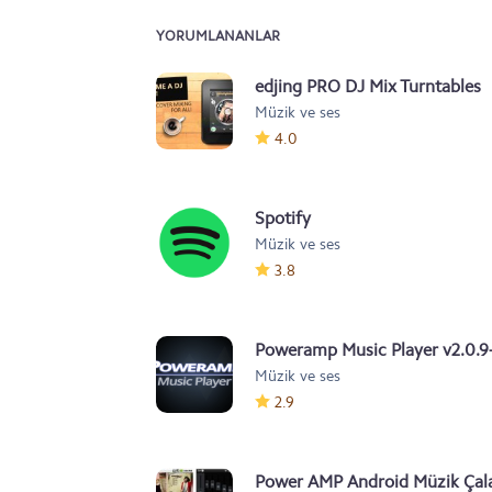
YORUMLANANLAR
edjing PRO DJ Mix Turntables
Müzik ve ses
v2.0.2
4.0
Spotify
Müzik ve ses
3.8
Poweramp Music Player v2.0.9
Müzik ve ses
build-528
2.9
Power AMP Android Müzik Çal