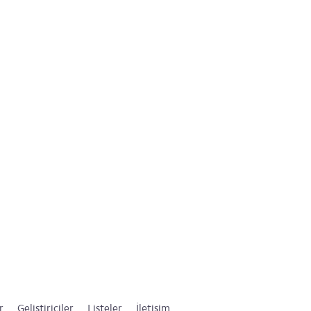
r
Geliştiriciler
Listeler
İletişim