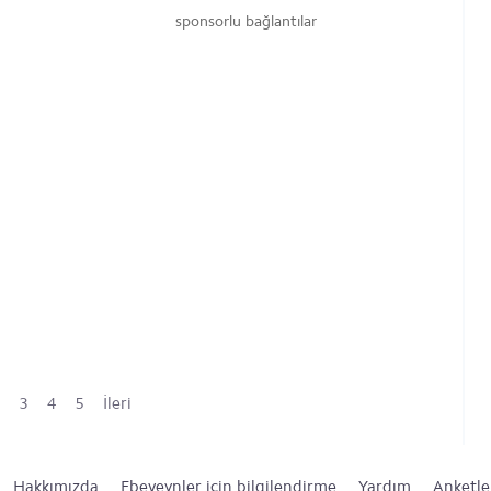
sponsorlu bağlantılar
3
4
5
İleri
Hakkımızda
Ebeveynler için bilgilendirme
Yardım
Anketle