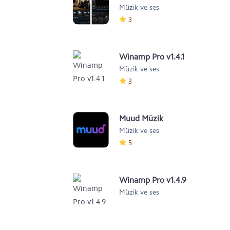
Müzik ve ses
İndir
3
Winamp Pro v1.4.1
Müzik ve ses
3
Muud Müzik
Müzik ve ses
5
Winamp Pro v1.4.9
Müzik ve ses