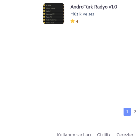
AndroTürk Radyo v1.0
Müzik ve ses
4
1
2
Kullanım şartları
Gizlilik
Çerezler