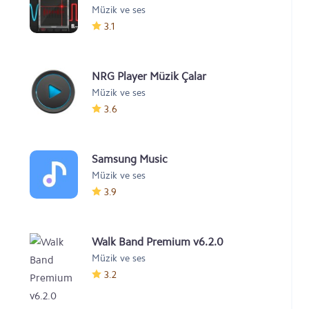
Müzik ve ses
Changer Pro v1.7.1
3.1
NRG Player Müzik Çalar
Müzik ve ses
3.6
Samsung Music
Müzik ve ses
3.9
Walk Band Premium v6.2.0
Müzik ve ses
3.2