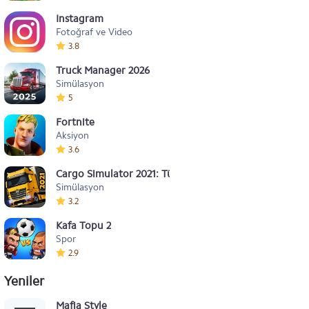
Instagram
Fotoğraf ve Video
3.8
Truck Manager 2026
Simülasyon
5
Fortnite
Aksiyon
3.6
Cargo Simulator 2021: Türkiye
Simülasyon
3.2
Kafa Topu 2
Spor
2.9
Yeniler
Mafia Style