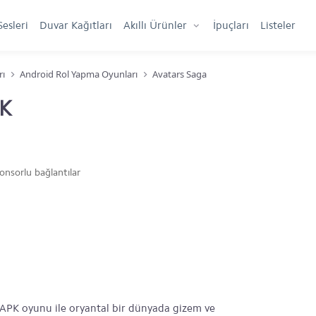
Sesleri
Duvar Kağıtları
Akıllı Ürünler
İpuçları
Listeler
rı
Android Rol Yapma Oyunları
Avatars Saga
PK
onsorlu bağlantılar
a APK oyunu ile oryantal bir dünyada gizem ve