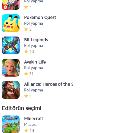
Rol yapma
5
Pokemon Quest
Rol yapma
5
Bit Legends
Rol yapma
4.5
Avakin Life
Rol yapma
3.1
Alliance: Heroes of the Spire
Rol yapma
5
Editörün seçimi
Minecraft
Macera
4.3