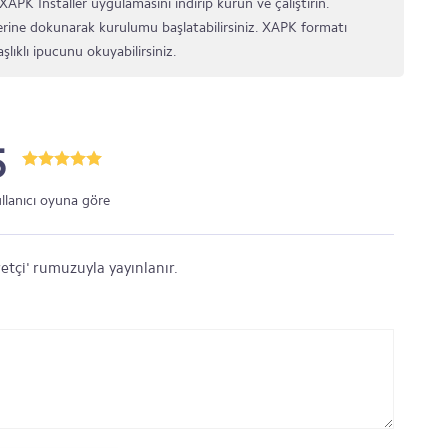
XAPK Installer uygulamasını indirip kurun ve çalıştırın.
rine dokunarak kurulumu başlatabilirsiniz. XAPK formatı
şlıklı ipucunu okuyabilirsiniz.
5
ullanıcı oyuna göre
etçi' rumuzuyla yayınlanır.