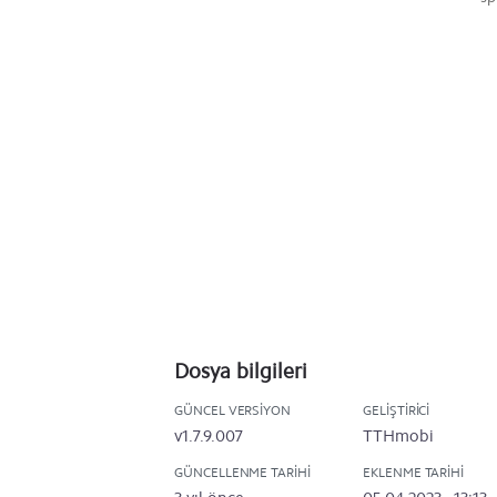
Dosya bilgileri
GÜNCEL VERSIYON
GELIŞTIRICI
v1.7.9.007
TTHmobi
GÜNCELLENME TARIHI
EKLENME TARIHI