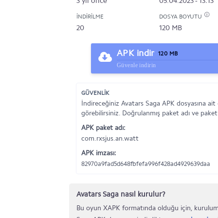
3 yıl önce
05.04.2023 - 13:13
İNDIRILME
DOSYA BOYUTU
20
120 MB
APK indir
120 MB
Güvenle indirin
GÜVENLİK
İndireceğiniz Avatars Saga APK dosyasına ait
görebilirsiniz. Doğrulanmış paket adı ve paket
APK paket adı:
com.rxsjus.an.watt
APK imzası:
82970a9fad5d648fbfefa996f428ad4929639daa
Avatars Saga nasıl kurulur?
Bu oyun XAPK formatında olduğu için, kurulumu