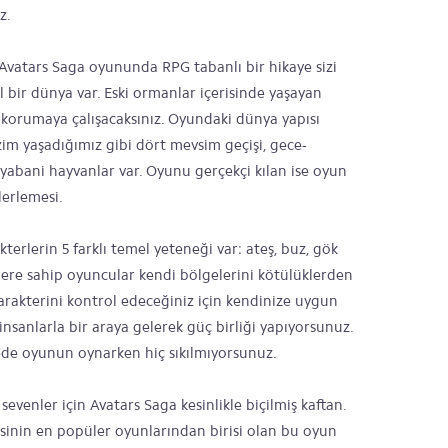
z.
Avatars Saga oyununda RPG tabanlı bir hikaye sizi
l bir dünya var. Eski ormanlar içerisinde yaşayan
ı korumaya çalışacaksınız. Oyundaki dünya yapısı
zim yaşadığımız gibi dört mevsim geçişi, gece-
bani hayvanlar var. Oyunu gerçekçi kılan ise oyun
lerlemesi.
terlerin 5 farklı temel yeteneği var: ateş, buz, gök
klere sahip oyuncular kendi bölgelerini kötülüklerden
karakterini kontrol edeceğiniz için kendinize uygun
insanlarla bir araya gelerek güç birliği yapıyorsunuz.
ede oyunun oynarken hiç sıkılmıyorsunuz.
evenler için Avatars Saga kesinlikle biçilmiş kaftan.
sinin en popüler oyunlarından birisi olan bu oyun