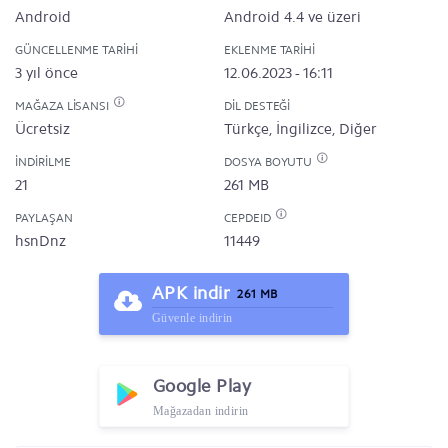
Android
Android 4.4 ve üzeri
GÜNCELLENME TARIHI
EKLENME TARIHI
3 yıl önce
12.06.2023 - 16:11
MAĞAZA LISANSI
DIL DESTEĞI
Ücretsiz
Türkçe, İngilizce, Diğer
İNDIRILME
DOSYA BOYUTU
21
261 MB
PAYLAŞAN
CEPDEID
hsnDnz
11449
APK indir
261 MB
Güvenle indirin
Google Play
Mağazadan indirin