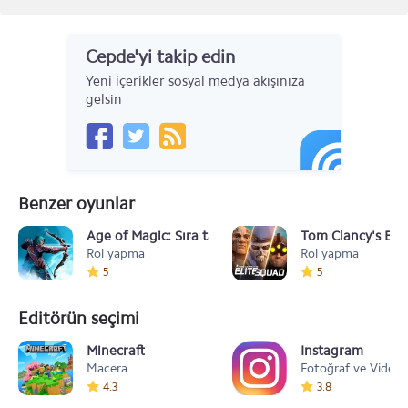
Cepde'yi takip edin
Yeni içerikler sosyal medya akışınıza
gelsin
Benzer oyunlar
Age of Magic: Sıra tabanlı RPG
Tom Clancy's Elit
Rol yapma
Rol yapma
5
5
Editörün seçimi
Minecraft
Instagram
Macera
Fotoğraf ve Video
4.3
3.8