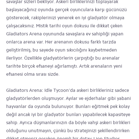
savaşlar sizleri bekliyor. Askeri birliklerinizi toplayarak
başlayacağınız oyunda gerçek oyunculara karşı gücünüzü
gösterecek, rakiplerinizi yenerek en iyi gladyatör olmaya
çalışacaksınız. Mistik tarihi oyun dokusu ile dikkat çeken
Gladiators Arena oyununda savaşlara ev sahipliği yapan
onlarca arena var. Her arenanın dokusu farklı tarzda
geliştirilmiş, bu sayede oyun sıkıcılığını kaybetmeden
ilerliyor. Özellikle gladyatörlerin çarpıştığı bu arenalar
tarihte birçok efsaneyi ağırlamıştı. Artık arenaların yeni
efsanesi olma sırası sizde.
Gladiators Arena: Idle Tycoon'da askeri birlikleriniz sadece
gladyatörlerden oluşmuyor. Ayılar ve ejderhalar gibi yabani
hayvanlar da oyunda bulunuyor. Bunları eğitmek pek kolay
değil ancak iyi bir gladyatör bunları yapabilecek kapasiteye
sahip. Ayrıca düşmanlarınızın da böyle vahşi askeri birlikleri
olduğunu unutmayın, çünkü bu stratejinizi şekillendirirken
dikkat etmeniz gereken önemli bir detay. Lion Studios