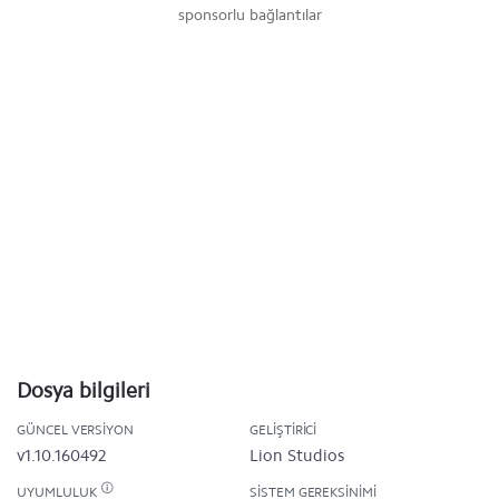
sponsorlu bağlantılar
Dosya bilgileri
GÜNCEL VERSIYON
GELIŞTIRICI
v1.10.160492
Lion Studios
UYUMLULUK
SISTEM GEREKSINIMI