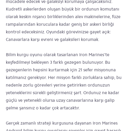
mücadele edecek ve galaksiyi korumaya çalışacaksınız.
Kudretli askerlerden oluşan büyük bir ordunun komutanı
olarak keskin nişancı birliklerinden alev makinelerine, füze
rampalarından koruculara kadar geniş bir askeri birliği
kontrol edeceksiniz. Oyundaki görevinizse gayet açık:
Canavarlara karşı evreni ve galaksileri korumak.
Bilim kurgu oyunu olarak tasarlanan Iron Marines'te
keşfedilmeyi bekleyen 3 farklı gezegen bulunuyor. Bu
gezegenlerin hepsini kurtarmak için 21 sefer misyonuna
katılmanız gerekiyor. Her misyon farklı zorluklara sahip, bu
nedenle zorlu görevleri yerine getirirken ordunuzun
yeteneklerini sürekli geliştirmeniz şart. Ordunuz ne kadar
güçlü ve yetenekli olursa uzay canavarlarına karşı galip
gelme şansınız o kadar çok artacaktır.
Gerçek zamanlı strateji kurgusuna dayanan Iron Marines
Android bilim kurgu oyunlarını sevenler için gayet başarılı