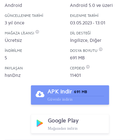
Android
Android 5.0 ve üzeri
GÜNCELLENME TARIHI
EKLENME TARIHI
3 yıl önce
03.05.2023 - 13:01
MAĞAZA LISANSI
DIL DESTEĞI
Ücretsiz
İngilizce, Diğer
İNDIRILME
DOSYA BOYUTU
5
691 MB
PAYLAŞAN
CEPDEID
hsnDnz
11401
APK indir
691 MB
Güvenle indirin
Google Play
Mağazadan indirin