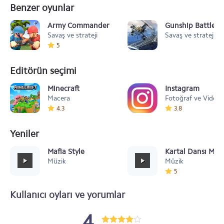
Benzer oyunlar
Army Commander
Gunship Battle T
Savaş ve strateji
Savaş ve strateji
5
Editörün seçimi
Minecraft
Instagram
Macera
Fotoğraf ve Video
4.3
3.8
Yeniler
Mafia Style
Kartal Dansı Müz
Müzik
Müzik
5
Kullanıcı oyları ve yorumlar
4