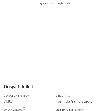
sponsorlu bağlantılar
Dosya bilgileri
GÜNCEL VERSIYON
GELIŞTIRICI
v1.8.3
Ironhide Game Studio
UYUMLULUK
SISTEM GEREKSINIMI