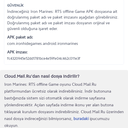
GÜVENLİK
İndireceğiniz Iron Marines: RTS offline Game APK dosyasına ait
doğrulanmış paket adı ve paket imzasını aşağıdan görebilirsiniz.
Doğrulanmış paket adı ve paket imzası dosyanın orijinal ve
güvenli olduğuna işaret eder.
APK paket adı:
com.ironhidegames.android.ironmarines
APK imzası:
fc4320945e52dd1781bce4e59fe04c462c011e3f
Cloud.Mail.Ru'dan nasıl dosya indirilir?
Iron Marines: RTS offline Game oyunu Cloud.Mail.Ru
platformundan ücretsiz olarak indirebilirsiniz. İndir butonuna
bastığınızda sistem sizi otomatik olarak indirme sayfasına
yönlendirecektir. Açılan sayfada indirme ikonu yer alan butona
tıklayarak kurulum dosyasını indirebilirsiniz. Cloud.Mail.Ru üzerinden
nasıl dosya indireceğinizi bilmiyorsanız,
buradaki
ipucumuzu
okuyun.