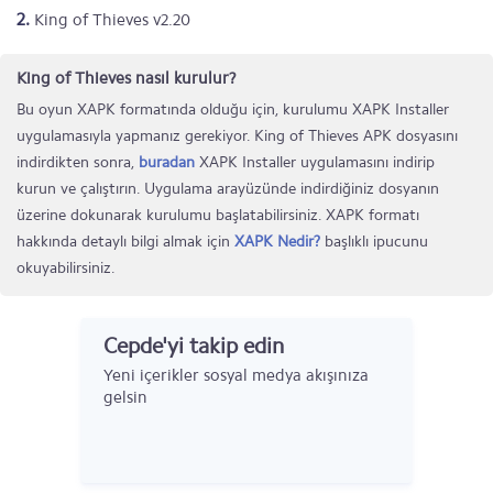
2.
King of Thieves v2.20
King of Thieves nasıl kurulur?
Bu oyun XAPK formatında olduğu için, kurulumu XAPK Installer
uygulamasıyla yapmanız gerekiyor. King of Thieves APK dosyasını
indirdikten sonra,
buradan
XAPK Installer uygulamasını indirip
kurun ve çalıştırın. Uygulama arayüzünde indirdiğiniz dosyanın
üzerine dokunarak kurulumu başlatabilirsiniz. XAPK formatı
hakkında detaylı bilgi almak için
XAPK Nedir?
başlıklı ipucunu
okuyabilirsiniz.
Cepde'yi takip edin
Yeni içerikler sosyal medya akışınıza
gelsin