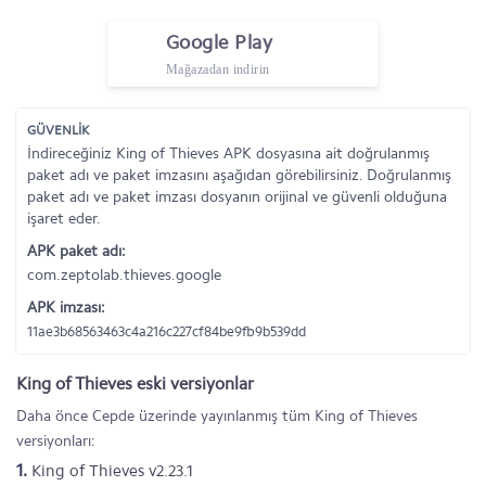
Google Play
Mağazadan indirin
GÜVENLİK
İndireceğiniz King of Thieves APK dosyasına ait doğrulanmış
paket adı ve paket imzasını aşağıdan görebilirsiniz. Doğrulanmış
paket adı ve paket imzası dosyanın orijinal ve güvenli olduğuna
işaret eder.
APK paket adı:
com.zeptolab.thieves.google
APK imzası:
11ae3b68563463c4a216c227cf84be9fb9b539dd
King of Thieves eski versiyonlar
Daha önce Cepde üzerinde yayınlanmış tüm King of Thieves
versiyonları:
1.
King of Thieves v2.23.1