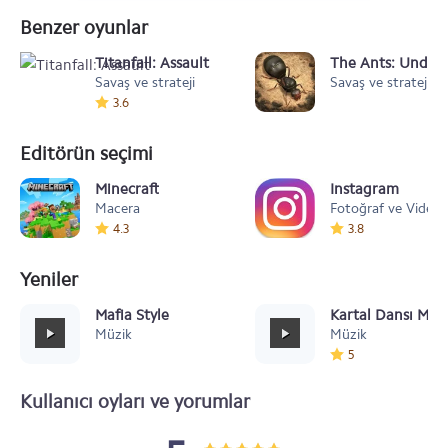
Benzer oyunlar
Titanfall: Assault
The Ants: Unde
Savaş ve strateji
Savaş ve strateji
3.6
Editörün seçimi
Minecraft
Instagram
Macera
Fotoğraf ve Video
4.3
3.8
Yeniler
Mafia Style
Kartal Dansı Müz
Müzik
Müzik
5
Kullanıcı oyları ve yorumlar