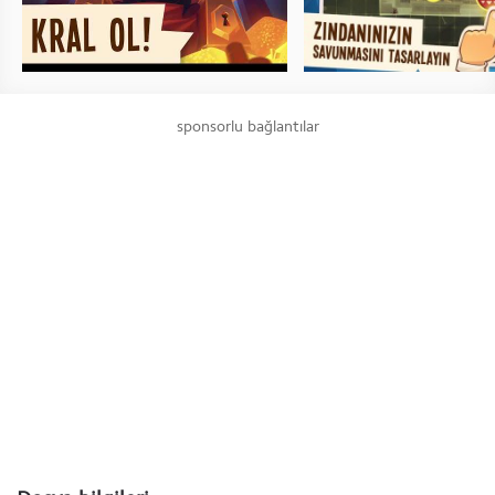
sponsorlu bağlantılar