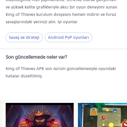
ve yüksek kalite grafikleriyle akıcı bir oyun deneyimi sunan
King of Thieves kurulum dosyasını hemen indirin ve hırsız
savaşlarındaki yerinizi alın. İyi oyunlar.
Savaş ve strateji
Android PvP oyunları
Son güncellemede neler var?
King of Thieves APK son sürüm güncellemesiyle oyundaki
hatalar düzeltilmiş.