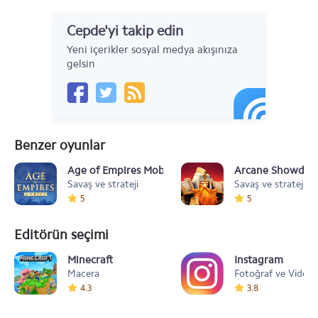
Cepde'yi takip edin
Yeni içerikler sosyal medya akışınıza
gelsin
Benzer oyunlar
Age of Empires Mobile
Arcane Showdo
Savaş ve strateji
Savaş ve strateji
5
5
Editörün seçimi
Minecraft
Instagram
Macera
Fotoğraf ve Video
4.3
3.8