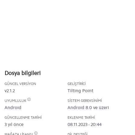
Dosya bilgileri
GÜNCEL VERSIYON
GELIŞTIRICI
v2.1.2
Tilting Point
UYUMLULUK
SISTEM GEREKSINIMI
Android
Android 8.0 ve üzeri
GÜNCELLENME TARIHI
EKLENME TARIHI
3 yıl önce
08.11.2023 - 20:44
MAĞAZA LISANSI
DIL DESTEĞI