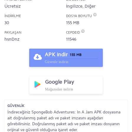
Ücretsiz
İngilizce, Diğer
İNDIRILME
DOSYA BOYUTU
30
155 MB
PAYLAŞAN
CEPDEID
hsnDnz
11546
APK indir
155 MB
Güvenle indirin
Google Play
Mağazadan indirin
GÜVENLİK
İndireceğiniz SpongeBob Adventures: In A Jam APK dosyasına
ait doğrulanmış paket adı ve paket imzasını aşağıdan
görebilirsiniz. Doğrulanmış paket adı ve paket imzası dosyanın
orijinal ve güvenli olduğuna işaret eder.