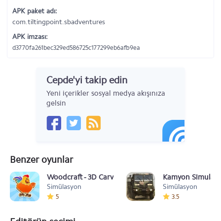
APK paket adı:
com.tiltingpoint.sbadventures
APK imzası:
d3770fa261bec329ed586725c177299eb6afb9ea
Cepde'yi takip edin
Yeni içerikler sosyal medya akışınıza
gelsin
Benzer oyunlar
Woodcraft - 3D Carving Game
Kamyon Simulato
Simülasyon
Simülasyon
5
3.5