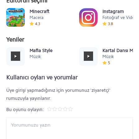
Editörün seçimi
Minecraft
Instagram
Macera
Fotoğraf ve Video
4.3
3.8
Yeniler
Mafia Style
Kartal Dansı Müz
Müzik
Müzik
5
Kullanıcı oyları ve yorumlar
Üye girişi yapmadığınız için yorumunuz 'ziyaretçi'
rumuzuyla yayınlanır.
Bu oyunu oylayın: