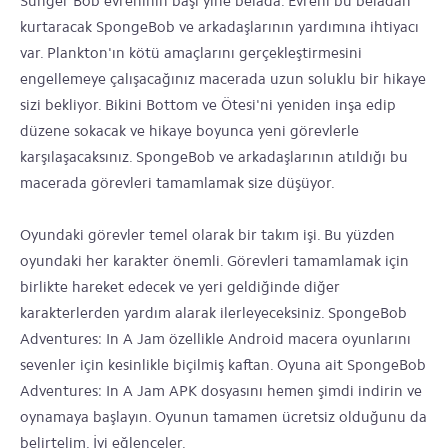
Sünger Bob evreninin başı yine belada. Evreni bu beladan
kurtaracak SpongeBob ve arkadaşlarının yardımına ihtiyacı
var. Plankton'ın kötü amaçlarını gerçekleştirmesini
engellemeye çalışacağınız macerada uzun soluklu bir hikaye
sizi bekliyor. Bikini Bottom ve Ötesi'ni yeniden inşa edip
düzene sokacak ve hikaye boyunca yeni görevlerle
karşılaşacaksınız. SpongeBob ve arkadaşlarının atıldığı bu
macerada görevleri tamamlamak size düşüyor.
Oyundaki görevler temel olarak bir takım işi. Bu yüzden
oyundaki her karakter önemli. Görevleri tamamlamak için
birlikte hareket edecek ve yeri geldiğinde diğer
karakterlerden yardım alarak ilerleyeceksiniz. SpongeBob
Adventures: In A Jam özellikle Android macera oyunlarını
sevenler için kesinlikle biçilmiş kaftan. Oyuna ait SpongeBob
Adventures: In A Jam APK dosyasını hemen şimdi indirin ve
oynamaya başlayın. Oyunun tamamen ücretsiz olduğunu da
belirtelim. İyi eğlenceler.