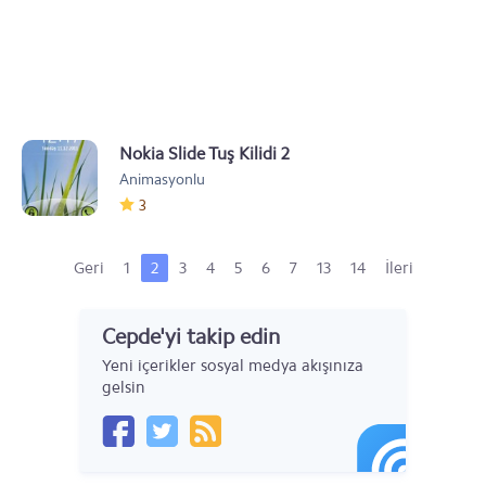
Nokia Slide Tuş Kilidi 2
Animasyonlu
3
Geri
1
2
3
4
5
6
7
13
14
İleri
Cepde'yi takip edin
Yeni içerikler sosyal medya akışınıza
gelsin