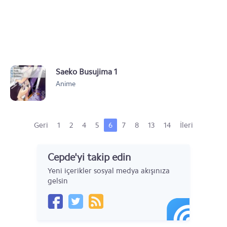
Saeko Busujima 1
Anime
Geri
1
2
4
5
6
7
8
13
14
İleri
Cepde'yi takip edin
Yeni içerikler sosyal medya akışınıza
gelsin