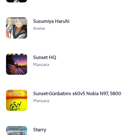
Susumiya Haruhi
Anime
Sunset HQ
Manzara
Sunset-Günbatımı s60v5 Nokia N97, 5800
Manzara
Teması
Starry