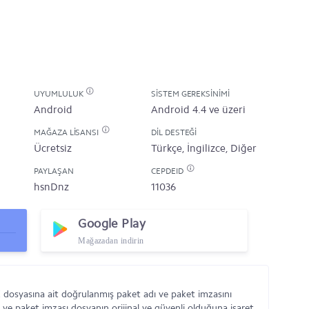
UYUMLULUK
SISTEM GEREKSINIMI
Android
Android 4.4 ve üzeri
MAĞAZA LISANSI
DIL DESTEĞI
Ücretsiz
Türkçe, İngilizce, Diğer
PAYLAŞAN
CEPDEID
hsnDnz
11036
Google Play
Mağazadan indirin
PK dosyasına ait doğrulanmış paket adı ve paket imzasını
 ve paket imzası dosyanın orijinal ve güvenli olduğuna işaret