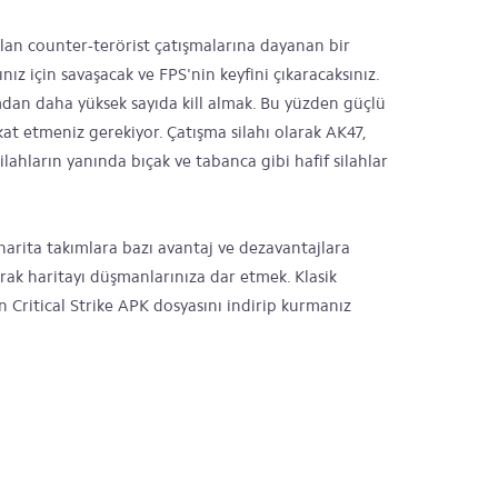
olan counter-terörist çatışmalarına dayanan bir
z için savaşacak ve FPS'nin keyfini çıkaracaksınız.
mdan daha yüksek sayıda kill almak. Bu yüzden güçlü
kat etmeniz gerekiyor. Çatışma silahı olarak AK47,
ahların yanında bıçak ve tabanca gibi hafif silahlar
harita takımlara bazı avantaj ve dezavantajlara
narak haritayı düşmanlarınıza dar etmek. Klasik
in Critical Strike APK dosyasını indirip kurmanız