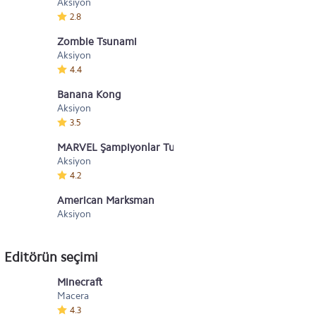
Aksiyon
2.8
Zombie Tsunami
Aksiyon
4.4
Banana Kong
Aksiyon
3.5
MARVEL Şampiyonlar Turnuvası
Aksiyon
4.2
American Marksman
Aksiyon
Editörün seçimi
Minecraft
Macera
4.3