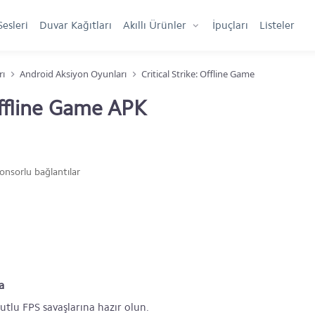
Sesleri
Duvar Kağıtları
Akıllı Ürünler
İpuçları
Listeler
rı
Android Aksiyon Oyunları
Critical Strike: Offline Game
 Offline Game APK
onsorlu bağlantılar
a
yutlu FPS savaşlarına hazır olun.