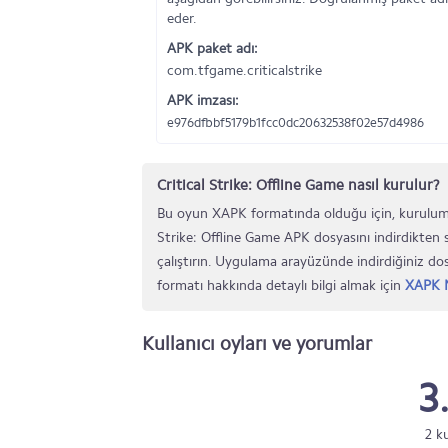
eder.
APK paket adı:
com.tfgame.criticalstrike
APK imzası:
e976dfbbf5179b1fcc0dc20632538f02e57d4986
Critical Strike: Offline Game nasıl kurulur?
Bu oyun XAPK formatında olduğu için, kurulumu
Strike: Offline Game APK dosyasını indirdikten 
çalıştırın. Uygulama arayüzünde indirdiğiniz d
formatı hakkında detaylı bilgi almak için
XAPK N
Kullanıcı oyları ve yorumlar
3
2 k