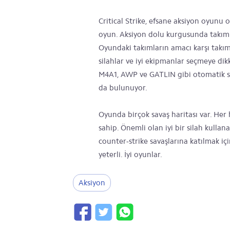
Critical Strike, efsane aksiyon oyunu 
oyun. Aksiyon dolu kurgusunda takımını
Oyundaki takımların amacı karşı takı
silahlar ve iyi ekipmanlar seçmeye dik
M4A1, AWP ve GATLIN gibi otomatik sil
da bulunuyor.
Oyunda birçok savaş haritası var. Her 
sahip. Önemli olan iyi bir silah kulla
counter-strike savaşlarına katılmak iç
yeterli. İyi oyunlar.
Aksiyon