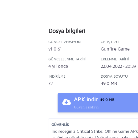
Dosya bilgileri
GÜNCEL VERSIYON
GELIŞTIRICI
v1.0.61
Gunfire Game
GÜNCELLENME TARIHI
EKLENME TARIHI
4 yıl önce
22.04.2022 - 20:39
İNDIRILME
DOSYA BOYUTU
72
49.0 MB
APK indir
49.0 MB
Güvenle indirin
GÜVENLİK
İndireceğiniz Critical Strike: Offline Game A
aşağıdan görebilirsiniz. Doğrulanmış paket adı